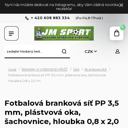
Nyní nás můžete sledovat na Instagramu, aby Vám žádná novinka již
neutekla!
+ 420 608 883 334
(Po-Pá,8-17hod.)
0
CZK
Úvod
BRANKY A VYBAVENÍ HŘIŠŤ
Sítě
Brankové sítě
Fotbalová branková síť PP 3,5 mm, plástvová oka, šachovnice,
hloubka 0,8 x 2,0 m
Fotbalová branková síť PP 3,5
mm, plástvová oka,
šachovnice, hloubka 0,8 x 2,0