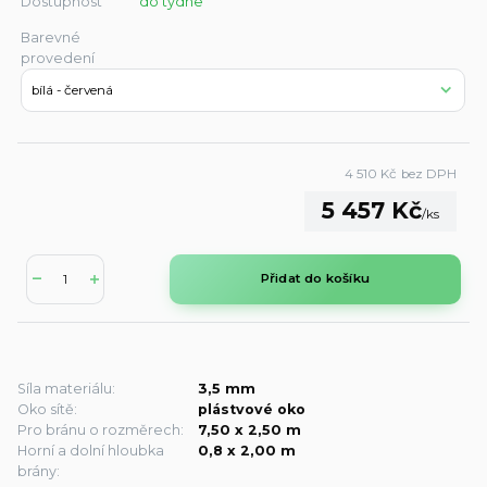
Dostupnost
do týdne
Barevné
provedení
4 510 Kč
bez DPH
5 457 Kč
/
ks
Přidat do košíku
Síla materiálu:
3,5 mm
Oko sítě:
plástvové oko
Pro bránu o rozměrech:
7,50 x 2,50 m
Horní a dolní hloubka
0,8 x 2,00 m
brány: