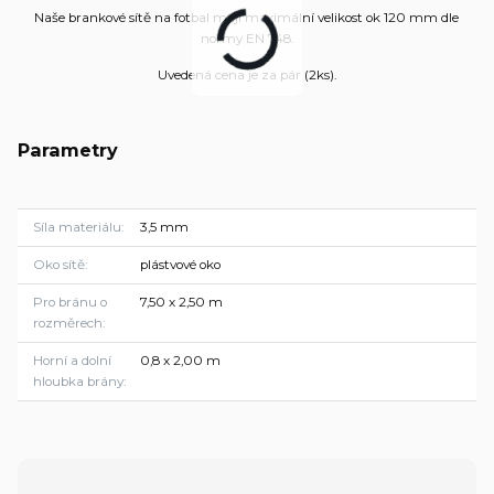
Naše brankové sítě na fotbal mají maximální velikost ok 120 mm dle
normy EN 748.
Uvedená cena je za pár (2ks).
Parametry
Síla materiálu
3,5 mm
Oko sítě
plástvové oko
Pro bránu o
7,50 x 2,50 m
rozměrech
Horní a dolní
0,8 x 2,00 m
hloubka brány