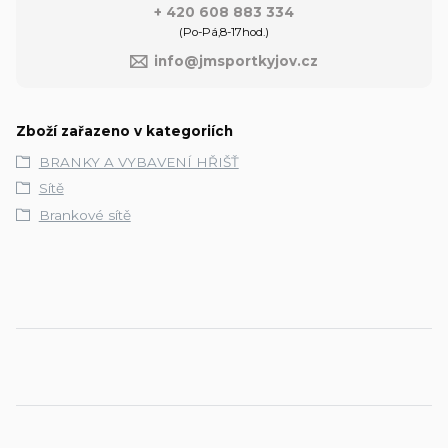
+ 420 608 883 334
(Po-Pá,8-17hod.)
info@jmsportkyjov.cz
Zboží zařazeno v kategoriích
BRANKY A VYBAVENÍ HŘIŠŤ
Sítě
Brankové sítě