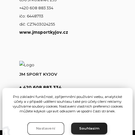
+420 608 883 334
ičo: 64487113
dič: CZ7403024255
www.jmsportkyjov.cz
JM SPORT KYJOV
+ 420 608 883 334
(Po-Pá,8-17hod.)
Pro základní funkčnost, zpříjemnění používání webu, analytické
účely a v případě udělení souhlasu také pro účely cílení reklamy
info@jmsportkyjov.cz
využíváme soubory cookies. Nastavení vlastních preferencí cookies
můžete kdykoli upravit odkazem ve spodní části stránek.
Nastavení
Souhlasím