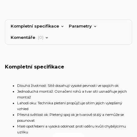
Kompletní specifikace
Parametry
Komentáře
0
Kompletní specifikace
Dlouhá životnost: Sítě dosahují vysoké pevnosti ve spojích ok
Jednoduchá montáž: Označení rohů a tvar sítí usnadňuje jejich
montáž
Lahodí oku: Technika pletení propůjčuje sítím jejich vylepšený
vzhled
Přesná světlost ok: Pletený spoj ok je tvarově stálý a nemůže se
posunovat
Malé opotřebení a vysoká odolnost proti oděru kvůli chybějícímu
uzlíku