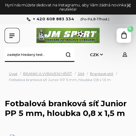
Nyní nás můžete sledovat na Instagramu, aby Vám žádná novinka již
neutekla!
+ 420 608 883 334
(Po-Pá,8-17hod.)
0
CZK
Úvod
BRANKY A VYBAVENÍ HŘIŠŤ
Sítě
Brankové sítě
Fotbalová branková síť Junior PP 5 mm, hloubka 0,8 x 1,5 m
Fotbalová branková síť Junior
PP 5 mm, hloubka 0,8 x 1,5 m