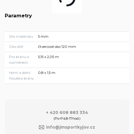
Parametry
Síla materiálu
5 mm
Oko sítě
čtvercové oko 120 mm
Pro bránu o
5,15 x 2,05 m
rozměrech
Horní a dolní
0,8 x 1,5 m
hloubka brány
+ 420 608 883 334
(Po-Pá,8-17hod.)
info@jmsportkyjov.cz