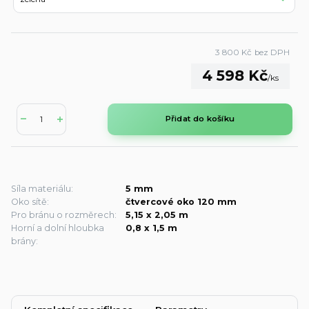
3 800 Kč
bez DPH
4 598 Kč
/
ks
Přidat do košíku
Síla materiálu:
5 mm
Oko sítě:
čtvercové oko 120 mm
Pro bránu o rozměrech:
5,15 x 2,05 m
Horní a dolní hloubka
0,8 x 1,5 m
brány: