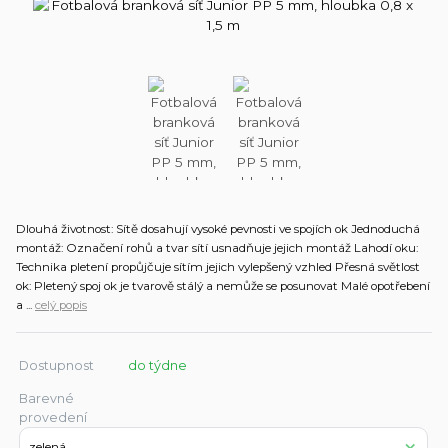
Dlouhá životnost: Sítě dosahují vysoké pevnosti ve spojích ok Jednoduchá
montáž: Označení rohů a tvar sítí usnadňuje jejich montáž Lahodí oku:
Technika pletení propůjčuje sítím jejich vylepšený vzhled Přesná světlost
ok: Pletený spoj ok je tvarově stálý a nemůže se posunovat Malé opotřebení
a ...
celý popis
Dostupnost
do týdne
Barevné
provedení