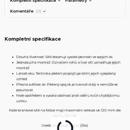
Kompletní specifikace
Parametry
Komentáře
0
Kompletní specifikace
Dlouhá životnost: Sítě dosahují vysoké pevnosti ve spojích ok
Jednoduchá montáž: Označení rohů a tvar sítí usnadňuje jejich
montáž
Lahodí oku: Technika pletení propůjčuje sítím jejich vylepšený
vzhled
Přesná světlost ok: Pletený spoj ok je tvarově stálý a nemůže se
posunovat
Malé opotřebení a vysoká odolnost proti oděru kvůli chybějícímu
uzlíku
Naše brankové sítě na fotbal mají maximální velikost ok 120 mm dle
normy EN 748.
Uvedená cena je za pár (2ks).