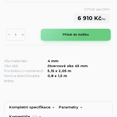
5 711 Kč
bez DPH
6 910 Kč
/
ks
Přidat do košíku
Síla materiálu:
4 mm
Oko sítě:
čtvercové oko 45 mm
Pro bránu o rozměrech:
5,15 x 2,05 m
Horní a dolní hloubka
0,8 x 1,5 m
brány:
Kompletní specifikace
Parametry
Komentáře
0