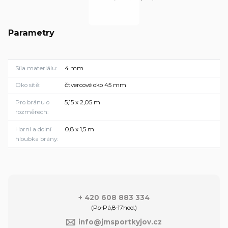
Parametry
Síla materiálu
4 mm
Oko sítě
čtvercové oko 45 mm
Pro bránu o
5,15 x 2,05 m
rozměrech
Horní a dolní
0,8 x 1,5 m
hloubka brány
+ 420 608 883 334
(Po-Pá,8-17hod.)
info@jmsportkyjov.cz