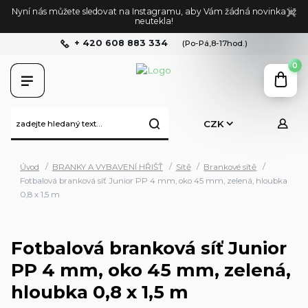
Nyní nás můžete sledovat na Instagramu, aby Vám žádná novinka již
neutekla!
+ 420 608 883 334
(Po-Pá,8-17hod.)
0
CZK
Úvod
BRANKY A VYBAVENÍ HŘIŠŤ
Sítě
Brankové sítě
Fotbalová branková síť Junior PP 4 mm, oko 45 mm, zelená, hloubka
0,8 x 1,5 m
Fotbalová branková síť Junior
PP 4 mm, oko 45 mm, zelená,
hloubka 0,8 x 1,5 m