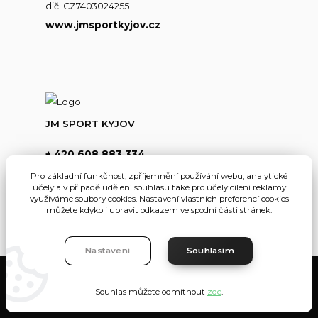
dič: CZ7403024255
www.jmsportkyjov.cz
JM SPORT KYJOV
+ 420 608 883 334
(Po-Pá,8-17hod.)
Pro základní funkčnost, zpříjemnění používání webu, analytické
účely a v případě udělení souhlasu také pro účely cílení reklamy
info@jmsportkyjov.cz
využíváme soubory cookies. Nastavení vlastních preferencí cookies
můžete kdykoli upravit odkazem ve spodní části stránek.
Nastavení
Souhlasím
JMKyjov
Souhlas můžete odmítnout
zde
.
Vytvořeno na
Eshop-rychle.cz