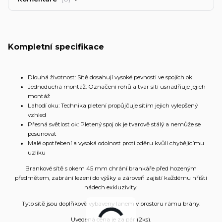
Kompletní specifikace
Dlouhá životnost: Sítě dosahují vysoké pevnosti ve spojích ok
Jednoduchá montáž: Označení rohů a tvar sítí usnadňuje jejich
montáž
Lahodí oku: Technika pletení propůjčuje sítím jejich vylepšený
vzhled
Přesná světlost ok: Pletený spoj ok je tvarově stálý a nemůže se
posunovat
Malé opotřebení a vysoká odolnost proti oděru kvůli chybějícímu
uzlíku
Brankové sítě s okem 45 mm chrání brankáře před hozeným
předmětem, zabrání lezení do výšky a zároveň zajistí každému hřišti
nádech exkluzivity.
Tyto sítě jsou doplňkově vybaveny lanem v prostoru rámu brány.
Uvedená cena je za pár (2ks).