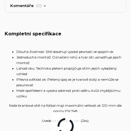
Komentáře
0
Kompletní specifikace
Dlouhá životnost: Sítě dosahují vysoké pevnosti ve spojích ok
Jednoduchá montáž: Označení rohů a tvar sítí usnadňuje jejich
montáž
Lahodí oku: Technika pletení propůjčuje sítím jejich vylepšený
vzhled
Přesná světlost ok: Pletený spoj ok je tvarově stálý a nemůže se
posunovat
Malé opotřebení a vysoká odolnost proti oděru kvůli chybějícímu
uzlíku
Naše brankové sítě na fotbal mají maximální velikost ok 120 mm dle
normy EN 748.
Uvedená cena je za pár (2ks).