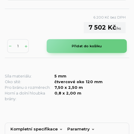
6 200 Kč
bez DPH
7 502 Kč
/
ks
Přidat do košíku
Síla materiálu:
5 mm
Oko sítě:
čtvercové oko 120 mm
Pro bránu o rozměrech:
7,50 x 2,50 m
Horní a dolní hloubka
0,8 x 2,00 m
brány:
Kompletní specifikace
Parametry