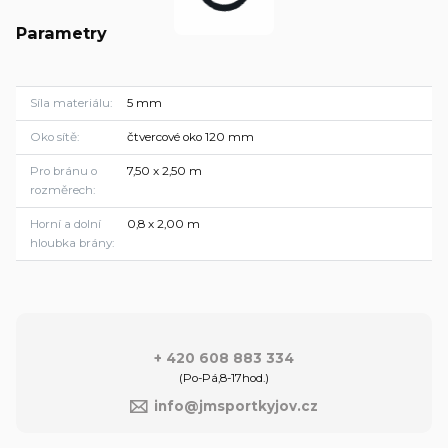
Parametry
Síla materiálu
5 mm
Oko sítě
čtvercové oko 120 mm
Pro bránu o
7,50 x 2,50 m
rozměrech
Horní a dolní
0,8 x 2,00 m
hloubka brány
+ 420 608 883 334
(Po-Pá,8-17hod.)
info@jmsportkyjov.cz