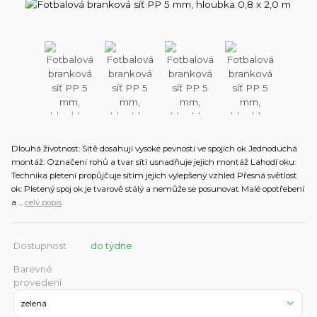
Dlouhá životnost: Sítě dosahují vysoké pevnosti ve spojích ok Jednoduchá
montáž: Označení rohů a tvar sítí usnadňuje jejich montáž Lahodí oku:
Technika pletení propůjčuje sítím jejich vylepšený vzhled Přesná světlost
ok: Pletený spoj ok je tvarově stálý a nemůže se posunovat Malé opotřebení
a ...
celý popis
Dostupnost
do týdne
Barevné
provedení