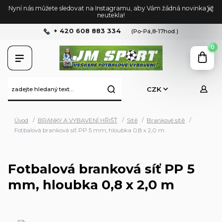
Nyní nás můžete sledovat na Instagramu, aby Vám žádná novinka již
neutekla!
+ 420 608 883 334
(Po-Pá,8-17hod.)
0
CZK
Úvod
BRANKY A VYBAVENÍ HŘIŠŤ
Sítě
Brankové sítě
Fotbalová branková síť PP 5 mm, hloubka 0,8 x 2,0 m
Fotbalová branková síť PP 5
mm, hloubka 0,8 x 2,0 m