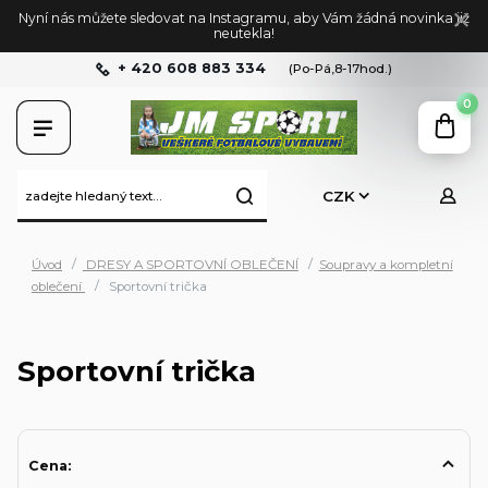
Nyní nás můžete sledovat na Instagramu, aby Vám žádná novinka již
neutekla!
+ 420 608 883 334
(Po-Pá,8-17hod.)
0
CZK
Úvod
DRESY A SPORTOVNÍ OBLEČENÍ
Soupravy a kompletní
oblečení
Sportovní trička
Sportovní trička
Cena: