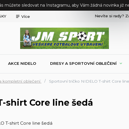
ás můžete sledovat na Instagramu, aby Vám žádná novinka již ne
Nevíte si rady? Z
SKY
Více
AKCE NIDELO
DRESY A SPORTOVNÍ OBLEČENÍ
a kompletní oblečení
Sportovní tričko NIDELO T-shirt Core lin
-shirt Core line šedá