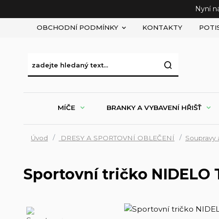
Nyní n
OBCHODNÍ PODMÍNKY
KONTAKTY
POTI
MÍČE
BRANKY A VYBAVENÍ HŘIŠŤ
Úvod
DRESY A SPORTOVNÍ OBLEČENÍ
Soupravy 
Sportovní tričko NIDELO T