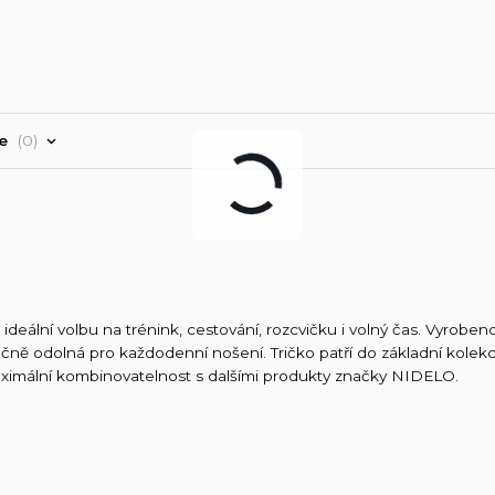
ře
0
deální volbu na trénink, cestování, rozcvičku i volný čas. Vyroben
čně odolná pro každodenní nošení. Tričko patří do základní kolekc
maximální kombinovatelnost s dalšími produkty značky NIDELO.