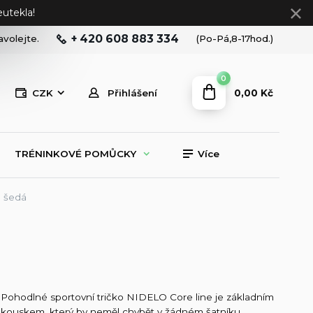
utekla!
+ 420 608 883 334
avolejte.
(Po-Pá,8-17hod.)
0
0,00 Kč
CZK
Přihlášení
TRÉNINKOVÉ POMŮCKY
Více
e šedá
Pohodlné sportovní tričko NIDELO Core line je základním
kouskem, který by neměl chybět v žádném šatníku