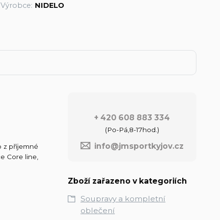
Výrobce:
NIDELO
+ 420 608 883 334
(Po-Pá,8-17hod.)
info@jmsportkyjov.cz
o z příjemné
e Core line,
Zboží zařazeno v kategoriích
Soupravy a kompletní
oblečení