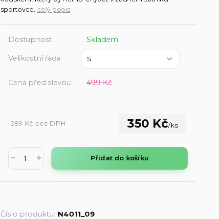
sportovce.
celý popis
Dostupnost
Skladem
Velikostní řada
Cena před slevou
499 Kč
350 Kč
289 Kč
bez DPH
/
ks
Přidat do košíku
Číslo produktu:
N4011_09