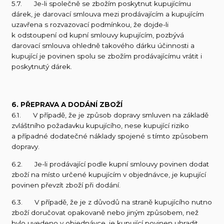
5.7. Je-li společně se zbožím poskytnut kupujícímu
dárek, je darovací smlouva mezi prodávajícím a kupujícím
uzavřena s rozvazovací podmínkou, že dojde-li
k odstoupení od kupní smlouvy kupujícím, pozbývá
darovací smlouva ohledně takového dárku účinnosti a
kupující je povinen spolu se zbožím prodávajícímu vrátit i
poskytnutý dárek.
6. PŘEPRAVA A DODÁNÍ ZBOŽÍ
6.1. V případě, že je způsob dopravy smluven na základě
zvláštního požadavku kupujícího, nese kupující riziko
a případné dodatečné náklady spojené s tímto způsobem
dopravy.
6.2. Je-li prodávající podle kupní smlouvy povinen dodat
zboží na místo určené kupujícím v objednávce, je kupující
povinen převzít zboží při dodání.
6.3. V případě, že je z důvodů na straně kupujícího nutno
zboží doručovat opakovaně nebo jiným způsobem, než
bylo uvedeno v objednávce, je kupující povinen uhradit