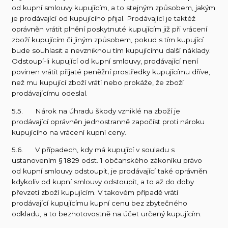
od kupní smlouvy kupujícím, a to stejným způsobem, jakým
je prodávající od kupujícího přijal. Prodávající je taktéž
oprávněn vrátit plnění poskytnuté kupujícím již při vrácení
zboží kupujícím či jiným způsobem, pokud s tím kupující
bude souhlasit a nevzniknou tím kupujícímu další náklady.
Odstoupí-li kupující od kupní smlouvy, prodávající není
povinen vrátit přijaté peněžní prostředky kupujícímu dříve,
než mu kupující zboží vrátí nebo prokáže, že zboží
prodávajícímu odeslal.
5.5. Nárok na úhradu škody vzniklé na zboží je
prodávající oprávněn jednostranně započíst proti nároku
kupujícího na vrácení kupní ceny.
5.6. V případech, kdy má kupující v souladu s
ustanovením § 1829 odst. 1 občanského zákoníku právo
od kupní smlouvy odstoupit, je prodávající také oprávněn
kdykoliv od kupní smlouvy odstoupit, a to až do doby
převzetí zboží kupujícím. V takovém případě vrátí
prodávající kupujícímu kupní cenu bez zbytečného
odkladu, a to bezhotovostně na účet určený kupujícím.