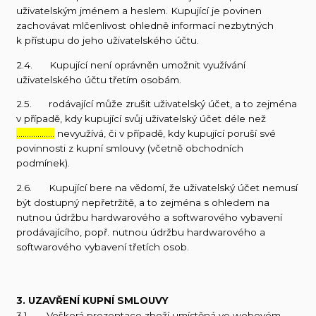
uživatelským jménem a heslem. Kupující je povinen
zachovávat mlčenlivost ohledně informací nezbytných
k přístupu do jeho uživatelského účtu.
2.4. Kupující není oprávněn umožnit využívání
uživatelského účtu třetím osobám.
2.5. rodávající může zrušit uživatelský účet, a to zejména
v případě, kdy kupující svůj uživatelský účet déle než
………………
nevyužívá, či v případě, kdy kupující poruší své
povinnosti z kupní smlouvy (včetně obchodních
podmínek).
2.6. Kupující bere na vědomí, že uživatelský účet nemusí
být dostupný nepřetržitě, a to zejména s ohledem na
nutnou údržbu hardwarového a softwarového vybavení
prodávajícího, popř. nutnou údržbu hardwarového a
softwarového vybavení třetích osob.
3. UZAVŘENÍ KUPNÍ SMLOUVY
3.1. Veškerá prezentace zboží umístěná ve webovém