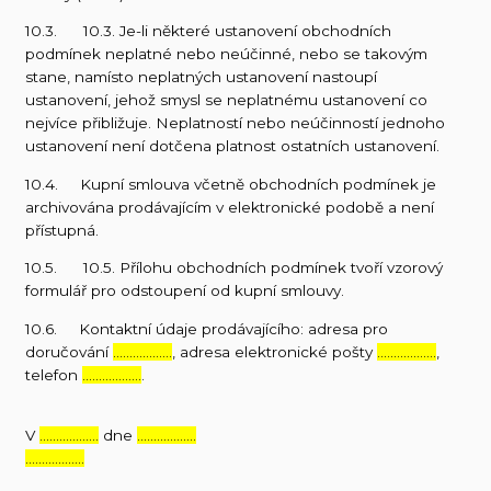
10.3. 10.3. Je-li některé ustanovení obchodních
podmínek neplatné nebo neúčinné, nebo se takovým
stane, namísto neplatných ustanovení nastoupí
ustanovení, jehož smysl se neplatnému ustanovení co
nejvíce přibližuje. Neplatností nebo neúčinností jednoho
ustanovení není dotčena platnost ostatních ustanovení.
10.4. Kupní smlouva včetně obchodních podmínek je
archivována prodávajícím v elektronické podobě a není
přístupná.
10.5. 10.5. Přílohu obchodních podmínek tvoří vzorový
formulář pro odstoupení od kupní smlouvy.
10.6. Kontaktní údaje prodávajícího: adresa pro
doručování
………………
, adresa elektronické pošty
………………
,
telefon
………………
.
V
………………
dne
………………
………………