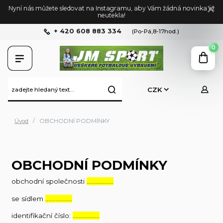
Nyní nás můžete sledovat na Instagramu, aby Vám žádná novinka již
neutekla!
+ 420 608 883 334
(Po-Pá,8-17hod.)
0
CZK
Úvod
OBCHODNÍ PODMÍNKY
OBCHODNÍ PODMÍNKY
obchodní společnosti
………………
se sídlem
………………
identifikační číslo:
………………