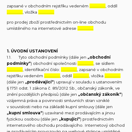
zapsané v obchodním rejstříku vedeném
………………
, oddíl
………………
, vložka
………………
pro prodej zboží prostřednictvím on-line obchodu
umístěného na internetové adrese
………………
1. ÚVODNÍ USTANOVENÍ
1.1. Tyto obchodní podmínky (dále jen
„obchodní
podmínky“
) obchodní společnosti
………………
, se sídlem
………………
, identifikační číslo:
………………
, zapsané v obchodním
rejstříku vedeném
………………
, oddíl
………………
, vložka
………………
(dále jen
„prodávající“
) upravují v souladu s ustanovením
§ 1751 odst. 1 zákona č. 89/2012 Sb., občanský zákoník, ve
znění pozdějších předpisů (dále jen
„občanský zákoník“
)
vzájemná práva a povinnosti smluvních stran vzniklé
v souvislosti nebo na základě kupní smlouvy (dále jen
„kupní smlouva“
) uzavírané mezi prodávajícím a jinou
fyzickou osobou (dále jen
„kupující“
) prostřednictvím
internetového obchodu prodávajícího. Internetový obchod
je prodávajícím provozován na webové stránce umístěné