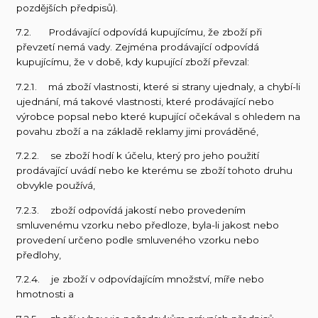
pozdějších předpisů).
7.2. Prodávající odpovídá kupujícímu, že zboží při
převzetí nemá vady. Zejména prodávající odpovídá
kupujícímu, že v době, kdy kupující zboží převzal:
7.2.1. má zboží vlastnosti, které si strany ujednaly, a chybí-li
ujednání, má takové vlastnosti, které prodávající nebo
výrobce popsal nebo které kupující očekával s ohledem na
povahu zboží a na základě reklamy jimi prováděné,
7.2.2. se zboží hodí k účelu, který pro jeho použití
prodávající uvádí nebo ke kterému se zboží tohoto druhu
obvykle používá,
7.2.3. zboží odpovídá jakostí nebo provedením
smluvenému vzorku nebo předloze, byla-li jakost nebo
provedení určeno podle smluveného vzorku nebo
předlohy,
7.2.4. je zboží v odpovídajícím množství, míře nebo
hmotnosti a