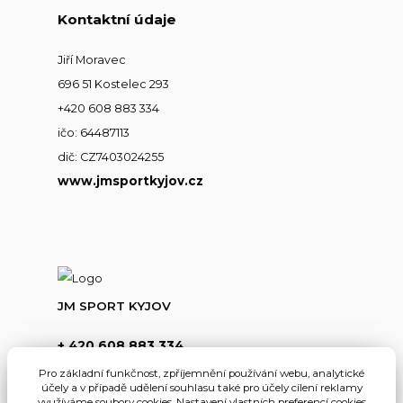
Kontaktní údaje
Jiří Moravec
696 51 Kostelec 293
+420 608 883 334
ičo: 64487113
dič: CZ7403024255
www.jmsportkyjov.cz
JM SPORT KYJOV
+ 420 608 883 334
(Po-Pá,8-17hod.)
Pro základní funkčnost, zpříjemnění používání webu, analytické
účely a v případě udělení souhlasu také pro účely cílení reklamy
info@jmsportkyjov.cz
využíváme soubory cookies. Nastavení vlastních preferencí cookies