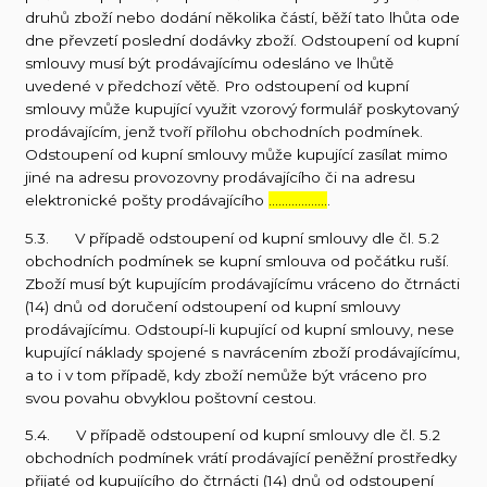
druhů zboží nebo dodání několika částí, běží tato lhůta ode
dne převzetí poslední dodávky zboží. Odstoupení od kupní
smlouvy musí být prodávajícímu odesláno ve lhůtě
uvedené v předchozí větě. Pro odstoupení od kupní
smlouvy může kupující využit vzorový formulář poskytovaný
prodávajícím, jenž tvoří přílohu obchodních podmínek.
Odstoupení od kupní smlouvy může kupující zasílat mimo
jiné na adresu provozovny prodávajícího či na adresu
elektronické pošty prodávajícího
………………
.
5.3. V případě odstoupení od kupní smlouvy dle čl. 5.2
obchodních podmínek se kupní smlouva od počátku ruší.
Zboží musí být kupujícím prodávajícímu vráceno do čtrnácti
(14) dnů od doručení odstoupení od kupní smlouvy
prodávajícímu. Odstoupí-li kupující od kupní smlouvy, nese
kupující náklady spojené s navrácením zboží prodávajícímu,
a to i v tom případě, kdy zboží nemůže být vráceno pro
svou povahu obvyklou poštovní cestou.
5.4. V případě odstoupení od kupní smlouvy dle čl. 5.2
obchodních podmínek vrátí prodávající peněžní prostředky
přijaté od kupujícího do čtrnácti (14) dnů od odstoupení