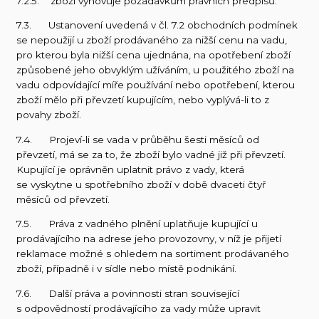
7.2.5. zboží vyhovuje požadavkům právních předpisů.
7.3. Ustanovení uvedená v čl. 7.2 obchodních podmínek
se nepoužijí u zboží prodávaného za nižší cenu na vadu,
pro kterou byla nižší cena ujednána, na opotřebení zboží
způsobené jeho obvyklým užíváním, u použitého zboží na
vadu odpovídající míře používání nebo opotřebení, kterou
zboží mělo při převzetí kupujícím, nebo vyplývá-li to z
povahy zboží.
7.4. Projeví-li se vada v průběhu šesti měsíců od
převzetí, má se za to, že zboží bylo vadné již při převzetí.
Kupující je oprávněn uplatnit právo z vady, která
se vyskytne u spotřebního zboží v době dvaceti čtyř
měsíců od převzetí.
7.5. Práva z vadného plnění uplatňuje kupující u
prodávajícího na adrese jeho provozovny, v níž je přijetí
reklamace možné s ohledem na sortiment prodávaného
zboží, případně i v sídle nebo místě podnikání.
7.6. Další práva a povinnosti stran související
s odpovědností prodávajícího za vady může upravit