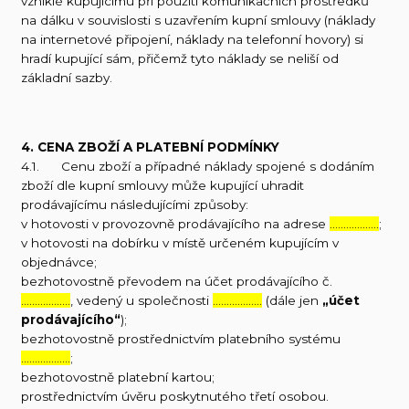
vzniklé kupujícímu při použití komunikačních prostředků
na dálku v souvislosti s uzavřením kupní smlouvy (náklady
na internetové připojení, náklady na telefonní hovory) si
hradí kupující sám, přičemž tyto náklady se neliší od
základní sazby.
4. CENA ZBOŽÍ A PLATEBNÍ PODMÍNKY
4.1. Cenu zboží a případné náklady spojené s dodáním
zboží dle kupní smlouvy může kupující uhradit
prodávajícímu následujícími způsoby:
v hotovosti v provozovně prodávajícího na adrese
………………
;
v hotovosti na dobírku v místě určeném kupujícím v
objednávce;
bezhotovostně převodem na účet prodávajícího č.
………………
, vedený u společnosti
………………
(dále jen
„účet
prodávajícího“
);
bezhotovostně prostřednictvím platebního systému
………………
;
bezhotovostně platební kartou;
prostřednictvím úvěru poskytnutého třetí osobou.