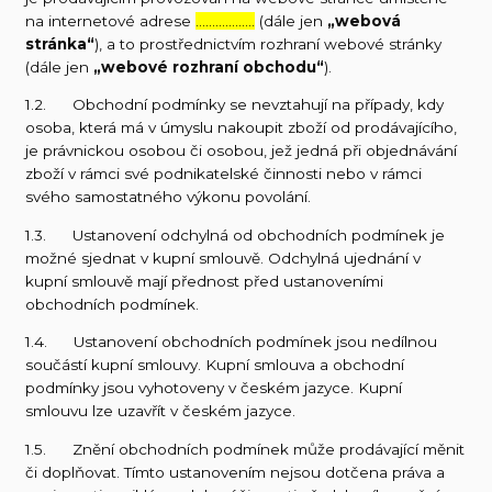
na internetové adrese
………………
(dále jen
„webová
stránka“
), a to prostřednictvím rozhraní webové stránky
(dále jen
„webové rozhraní obchodu“
).
1.2. Obchodní podmínky se nevztahují na případy, kdy
osoba, která má v úmyslu nakoupit zboží od prodávajícího,
je právnickou osobou či osobou, jež jedná při objednávání
zboží v rámci své podnikatelské činnosti nebo v rámci
svého samostatného výkonu povolání.
1.3. Ustanovení odchylná od obchodních podmínek je
možné sjednat v kupní smlouvě. Odchylná ujednání v
kupní smlouvě mají přednost před ustanoveními
obchodních podmínek.
1.4. Ustanovení obchodních podmínek jsou nedílnou
součástí kupní smlouvy. Kupní smlouva a obchodní
podmínky jsou vyhotoveny v českém jazyce. Kupní
smlouvu lze uzavřít v českém jazyce.
1.5. Znění obchodních podmínek může prodávající měnit
či doplňovat. Tímto ustanovením nejsou dotčena práva a