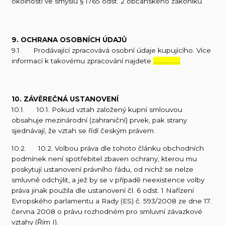
okolností ve smyslu § 1765 odst. 2 občanského zákoníku.
9. OCHRANA OSOBNÍCH ÚDAJŮ
9.1. Prodávající zpracovává osobní údaje kupujícího. Více
informací k takovému zpracování najdete
………………
10. ZÁVĚREČNÁ USTANOVENÍ
10.1. 10.1. Pokud vztah založený kupní smlouvou
obsahuje mezinárodní (zahraniční) prvek, pak strany
sjednávají, že vztah se řídí českým právem.
10.2. 10.2. Volbou práva dle tohoto článku obchodních
podmínek není spotřebitel zbaven ochrany, kterou mu
poskytují ustanovení právního řádu, od nichž se nelze
smluvně odchýlit, a jež by se v případě neexistence volby
práva jinak použila dle ustanovení čl. 6 odst. 1 Nařízení
Evropského parlamentu a Rady (ES) č. 593/2008 ze dne 17.
června 2008 o právu rozhodném pro smluvní závazkové
vztahy (Řím I).