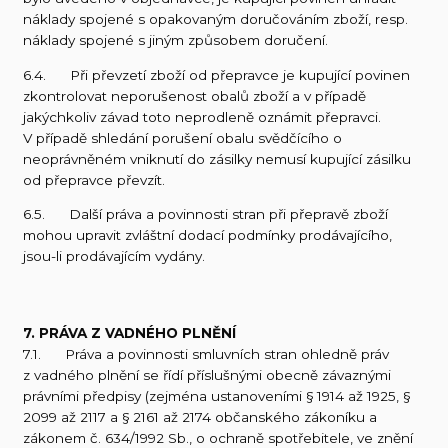
náklady spojené s opakovaným doručováním zboží, resp.
náklady spojené s jiným způsobem doručení.
6.4. Při převzetí zboží od přepravce je kupující povinen
zkontrolovat neporušenost obalů zboží a v případě
jakýchkoliv závad toto neprodleně oznámit přepravci.
V případě shledání porušení obalu svědčícího o
neoprávněném vniknutí do zásilky nemusí kupující zásilku
od přepravce převzít.
6.5. Další práva a povinnosti stran při přepravě zboží
mohou upravit zvláštní dodací podmínky prodávajícího,
jsou-li prodávajícím vydány.
7. PRÁVA Z VADNÉHO PLNĚNÍ
7.1. Práva a povinnosti smluvních stran ohledně práv
z vadného plnění se řídí příslušnými obecně závaznými
právními předpisy (zejména ustanoveními § 1914 až 1925, §
2099 až 2117 a § 2161 až 2174 občanského zákoníku a
zákonem č. 634/1992 Sb., o ochraně spotřebitele, ve znění