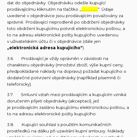
dat do objednávky. Objednávku odešle kupující
prodávajícímu kliknutím na tlačítko „
………………
“. Údaje
uvedené v objednávce jsou prodávajícím považovány za
správné. Prodávající neprodleně po obdržení objednávky
toto obdržení kupujícímu potvrdí elektronickou poštou, a
to na adresu elektronické pošty kupujícího uvedenou
v uživatelském účtu či v objednávce (dále jen
„elektronická adresa kupujícího“
).
3.6. Prodávající je vždy oprávněn v závislosti na
charakteru objednávky (množství zboží, výše kupní ceny,
předpokládané náklady na dopravu) požádat kupujícího o
dodatečné potvrzení objednávky (například písemně či
telefonicky).
3.7. Smluvní vztah mezi prodávajícím a kupujícím vzniká
doručením přijetí objednávky (akceptací), jež
je prodávajícím zasláno kupujícímu elektronickou poštou, a
to na adresu elektronické pošty kupujícího.
3.8. Kupující souhlasí s použitím komunikačních
prostředků na dálku při uzavírání kupní smlouvy. Náklady