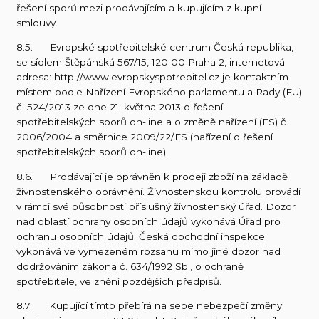
řešení sporů mezi prodávajícím a kupujícím z kupní
smlouvy.
8.5. Evropské spotřebitelské centrum Česká republika,
se sídlem Štěpánská 567/15, 120 00 Praha 2, internetová
adresa: http://www.evropskyspotrebitel.cz je kontaktním
místem podle Nařízení Evropského parlamentu a Rady (EU)
č. 524/2013 ze dne 21. května 2013 o řešení
spotřebitelských sporů on-line a o změně nařízení (ES) č.
2006/2004 a směrnice 2009/22/ES (nařízení o řešení
spotřebitelských sporů on-line).
8.6. Prodávající je oprávněn k prodeji zboží na základě
živnostenského oprávnění. Živnostenskou kontrolu provádí
v rámci své působnosti příslušný živnostenský úřad. Dozor
nad oblastí ochrany osobních údajů vykonává Úřad pro
ochranu osobních údajů. Česká obchodní inspekce
vykonává ve vymezeném rozsahu mimo jiné dozor nad
dodržováním zákona č. 634/1992 Sb., o ochraně
spotřebitele, ve znění pozdějších předpisů.
8.7. Kupující tímto přebírá na sebe nebezpečí změny