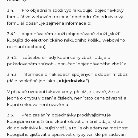
3.4. Pro objednání zboží vyplní kupující objednávkový
formulář ve webovém rozhraní obchodu. Objednávkový
formulář obsahuje zejména informace o:
3.4.1. objednávaném zboží (objednávané zboží „vloží“
kupující do elektronického nákupního košíku webového
rozhraní obchodu),
3.4.2. způsobu úhrady kupní ceny zboží, údaje o
požadovaném způsobu doručení objednávaného zboží a
3.4.3. informace o nákladech spojených s dodáním zboží
(dále společně jen jako
„objednávka“
).
V případě uvedení takové ceny, při níž je zjevné, že se
jedná o chybu v psaní a číslech, není tato cena závazná a
kupní smlouva není uzavřena.
3.5. Před zasláním objednávky prodávajícímu je
kupujícímu umožněno zkontrolovat a měnit údaje, které
do objednávky kupující vložil, a to i s ohledem na možnost
kupujícího zjišťovat a opravovat chyby vzniklé při zadávání