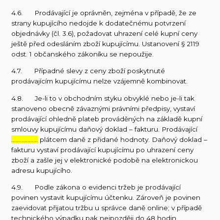
4.6. Prodávající je oprávněn, zejména v případě, že ze
strany kupujícího nedojde k dodatečnému potvrzení
objednávky (čl. 3.6), požadovat uhrazení celé kupní ceny
ještě před odesláním zboží kupujícímu. Ustanovení § 2119
odst. 1 občanského zákoníku se nepoužije.
4.7. Případné slevy z ceny zboží poskytnuté
prodávajícím kupujícímu nelze vzájemně kombinovat.
4.8. Je-li to v obchodním styku obvyklé nebo je-li tak
stanoveno obecně závaznými právními předpisy, vystaví
prodávající ohledně plateb prováděných na základě kupní
smlouvy kupujícímu daňový doklad – fakturu. Prodávající
………………
plátcem daně z přidané hodnoty. Daňový doklad –
fakturu vystaví prodávající kupujícímu po uhrazení ceny
zboží a zašle jej v elektronické podobě na elektronickou
adresu kupujícího.
4.9. Podle zákona o evidenci tržeb je prodávající
povinen vystavit kupujícímu účtenku. Zároveň je povinen
zaevidovat přijatou tržbu u správce daně online; v případě
technického výpadku pak nejpozději do 48 hodin.