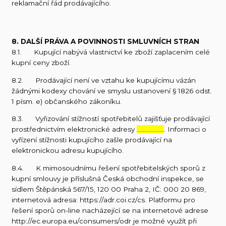
reklamační řád prodávajícího.
8. DALŠÍ PRÁVA A POVINNOSTI SMLUVNÍCH STRAN
8.1. Kupující nabývá vlastnictví ke zboží zaplacením celé
kupní ceny zboží.
8.2. Prodávající není ve vztahu ke kupujícímu vázán
žádnými kodexy chování ve smyslu ustanovení § 1826 odst.
1 písm. e) občanského zákoníku.
8.3. Vyřizování stížností spotřebitelů zajišťuje prodávající
prostřednictvím elektronické adresy
………………
. Informaci o
vyřízení stížnosti kupujícího zašle prodávající na
elektronickou adresu kupujícího.
8.4. K mimosoudnímu řešení spotřebitelských sporů z
kupní smlouvy je příslušná Česká obchodní inspekce, se
sídlem Štěpánská 567/15, 120 00 Praha 2, IČ: 000 20 869,
internetová adresa: https://adr.coi.cz/cs. Platformu pro
řešení sporů on-line nacházející se na internetové adrese
http://ec.europa.eu/consumers/odr je možné využít při