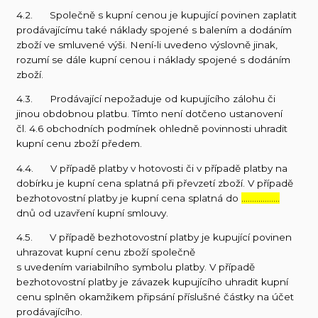
4.2. Společně s kupní cenou je kupující povinen zaplatit
prodávajícímu také náklady spojené s balením a dodáním
zboží ve smluvené výši. Není-li uvedeno výslovně jinak,
rozumí se dále kupní cenou i náklady spojené s dodáním
zboží.
4.3. Prodávající nepožaduje od kupujícího zálohu či
jinou obdobnou platbu. Tímto není dotčeno ustanovení
čl. 4.6 obchodních podmínek ohledně povinnosti uhradit
kupní cenu zboží předem.
4.4. V případě platby v hotovosti či v případě platby na
dobírku je kupní cena splatná při převzetí zboží. V případě
bezhotovostní platby je kupní cena splatná do
………………
dnů od uzavření kupní smlouvy.
4.5. V případě bezhotovostní platby je kupující povinen
uhrazovat kupní cenu zboží společně
s uvedením variabilního symbolu platby. V případě
bezhotovostní platby je závazek kupujícího uhradit kupní
cenu splněn okamžikem připsání příslušné částky na účet
prodávajícího.