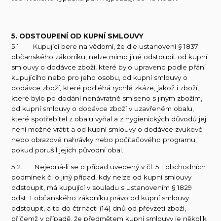
5. ODSTOUPENÍ OD KUPNÍ SMLOUVY
5.1. Kupující bere na vědomí, že dle ustanovení § 1837
občanského zákoníku, nelze mimo jiné odstoupit od kupní
smlouvy o dodávce zboží, které bylo upraveno podle přání
kupujícího nebo pro jeho osobu, od kupní smlouvy o
dodávce zboží, které podléhá rychlé zkáze, jakož i zboží,
které bylo po dodání nenávratně smíseno s jiným zbožím,
od kupní smlouvy o dodávce zboží v uzavřeném obalu,
které spotřebitel z obalu vyňal a z hygienických důvodů jej
není možné vrátit a od kupní smlouvy o dodávce zvukové
nebo obrazové nahrávky nebo počítačového programu,
pokud porušil jejich původní obal.
5.2. Nejedná-li se o případ uvedený v čl. 5.1 obchodních
podmínek či o jiný případ, kdy nelze od kupní smlouvy
odstoupit, má kupující v souladu s ustanovením § 1829
odst. 1 občanského zákoníku právo od kupní smlouvy
odstoupit, a to do čtrnácti (14) dnů od převzetí zboží,
přičemž v případě, že předmětem kupní smlouvy je několik