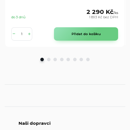
2 290 Kč
/
ks
do 3 dnů
1 893 Kč
bez DPH
Přidat do košíku
Naši dopravci