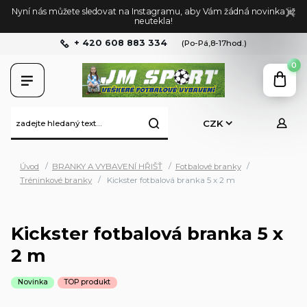
Nyní nás můžete sledovat na Instagramu, aby Vám žádná novinka již
neutekla!
+ 420 608 883 334
(Po-Pá,8-17hod.)
0
CZK
Úvod
BRANKY A VYBAVENÍ HŘIŠŤ
Fotbalové branky
Tréninkové branky
Kickster fotbalová branka 5 x 2 m
Kickster fotbalová branka 5 x
2 m
Novinka
TOP produkt