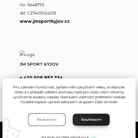
ičo: 64487113
dič: CZ7403024255
www.jmsportkyjov.cz
JM SPORT KYJOV
+ 420 608 883 334
(Po-Pá,8-17hod.)
Pro základní funkčnost, zpříjemnění používání webu, analytické
účely a v případě udělení souhlasu také pro účely cílení reklamy
info@jmsportkyjov.cz
využíváme soubory cookies. Nastavení vlastních preferencí cookies
můžete kdykoli upravit odkazem ve spodní části stránek.
Nastavení
Souhlasím
JMKyjov
Souhlas můžete odmítnout
zde
.