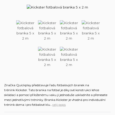
Značka Quickplay představuje řadu fotbalových branek na
trénink Kickster. Tato branka na fotbal je díky své konstrukci lehce
skládací a pomocí přiloženému vaku ji jednoduše uskladníte a přenesete
mezi jednotlivými tréninky. Branka Kickster je vhodná pro individuální
trénink doma i pro fotbalové klu...
celý popis