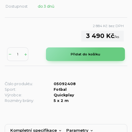
Dostupnost
do 3 dnů
2 884 Kč
bez DPH
3 490 Kč
/
ks
Přidat do košíku
Číslo produktu:
05092408
Sport:
Fotbal
Výrobce:
Quickplay
Rozměry brány:
5 x 2 m
Kompletní specifikace
Parametry