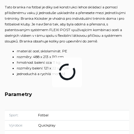
Tato branka na fotbal je díky své konstrukci lehce skládací a pomocí
přiloženému vaku ji jednoduše uskladníte a přenesete mezi jednotlivými
tréninky. Branka Kickster je vhodná pro individuální trénink doma i pro
fotbalové kluby. Je navržená tak, aby byla odolná a přenosná, s
patentovaným systémem FLEXI POST využívajícím kombinaci oceli a
skelných vláken v rámu spolu s flexibilní látkovou příčkou a systémem
sloupků. Branka obsahuje kolíky pro upevnění do země.
materiál: ocel, sklolaminát. PE
rozměry: 488 x 213 x 110 cm
hmotnost balení: cca 11 kg
rozměry balení: 121 x 22 x 15 cm
jednoduchá a rychlá montáž
Parametry
Sport
Fotbal
Výrobce
Quickplay