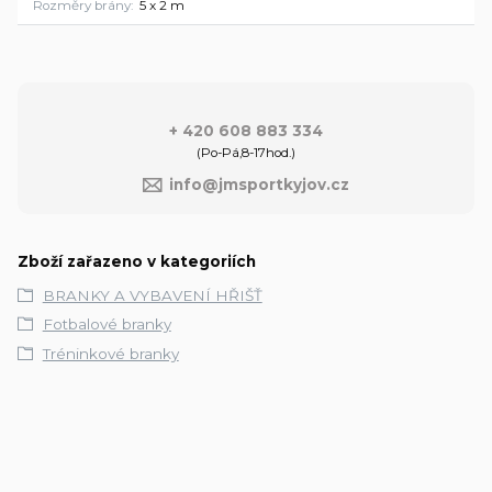
Rozměry brány
5 x 2 m
+ 420 608 883 334
(Po-Pá,8-17hod.)
info@jmsportkyjov.cz
Zboží zařazeno v kategoriích
BRANKY A VYBAVENÍ HŘIŠŤ
Fotbalové branky
Tréninkové branky