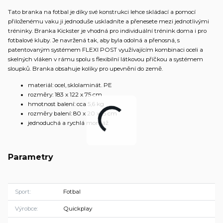
Tato branka na fotbal je díky své konstrukci lehce skládací a pomocí
přiloženému vaku ji jednoduše uskladníte a přenesete mezi jednotlivými
tréninky. Branka Kickster je vhodná pro individuální trénink doma i pro
fotbalové kluby. Je navržená tak, aby byla odolná a přenosná, s
patentovaným systémem FLEXI POST využívajícím kombinaci oceli a
skelných vláken v rámu spolu s flexibilní látkovou příčkou a systémem
sloupků. Branka obsahuje kolíky pro upevnění do země.
materiál: ocel, sklolaminát. PE
rozměry: 183 x 122 x 75 cm
hmotnost balení: cca 5,6 kg
rozměry balení: 80 x 20 x 15 cm
jednoduchá a rychlá montáž
Parametry
Sport
Fotbal
Výrobce
Quickplay