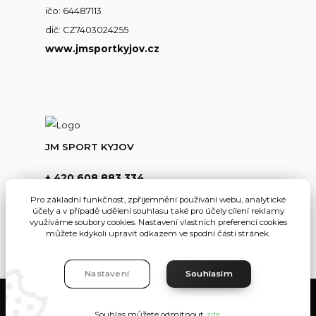
ičo: 64487113
dič: CZ7403024255
www.jmsportkyjov.cz
JM SPORT KYJOV
+ 420 608 883 334
(Po-Pá,8-17hod.)
Pro základní funkčnost, zpříjemnění používání webu, analytické
účely a v případě udělení souhlasu také pro účely cílení reklamy
info@jmsportkyjov.cz
využíváme soubory cookies. Nastavení vlastních preferencí cookies
můžete kdykoli upravit odkazem ve spodní části stránek.
Nastavení
Souhlasím
JMKyjov
Souhlas můžete odmítnout
zde
.