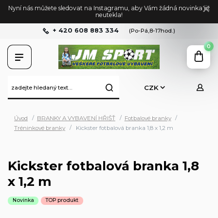
Nyní nás můžete sledovat na Instagramu, aby Vám žádná novinka již
neutekla!
+ 420 608 883 334
(Po-Pá,8-17hod.)
0
CZK
Úvod
BRANKY A VYBAVENÍ HŘIŠŤ
Fotbalové branky
Tréninkové branky
Kickster fotbalová branka 1,8 x 1,2 m
Kickster fotbalová branka 1,8
x 1,2 m
Novinka
TOP produkt