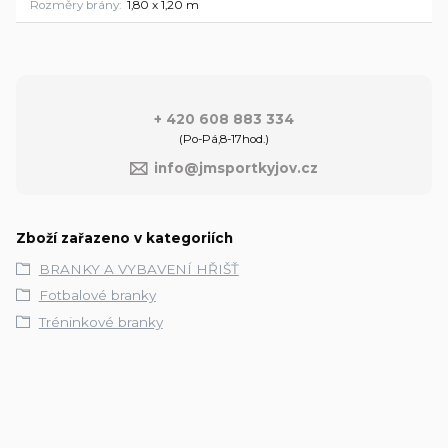
Rozměry brány
1,80 x 1,20 m
+ 420 608 883 334
(Po-Pá,8-17hod.)
info@jmsportkyjov.cz
Zboží zařazeno v kategoriích
BRANKY A VYBAVENÍ HŘIŠŤ
Fotbalové branky
Tréninkové branky