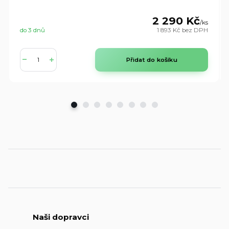
2 290 Kč
/
ks
do 3 dnů
1 893 Kč
bez DPH
Přidat do košíku
Naši dopravci