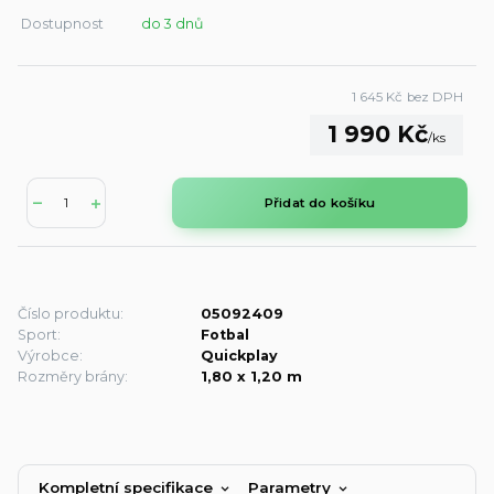
Dostupnost
do 3 dnů
1 645 Kč
bez DPH
1 990 Kč
/
ks
Přidat do košíku
Číslo produktu:
05092409
Sport:
Fotbal
Výrobce:
Quickplay
Rozměry brány:
1,80 x 1,20 m
Kompletní specifikace
Parametry