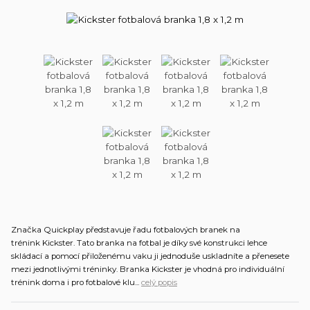
Značka Quickplay představuje řadu fotbalových branek na
trénink Kickster. Tato branka na fotbal je díky své konstrukci lehce
skládací a pomocí přiloženému vaku ji jednoduše uskladníte a přenesete
mezi jednotlivými tréninky. Branka Kickster je vhodná pro individuální
trénink doma i pro fotbalové klu...
celý popis