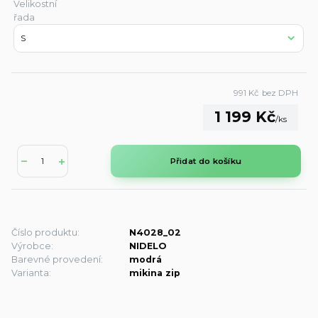
Velikostní
řada
991 Kč
bez DPH
1 199 Kč
/
ks
Přidat do košíku
Číslo produktu:
N4028_02
Výrobce:
NIDELO
Barevné provedení:
modrá
Varianta:
mikina zip