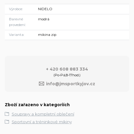
Výrobce
NIDELO
Barevné
modrá
provedení
Varianta
mikina zip
+ 420 608 883 334
(Po-Pá,8-17hod.)
info@jmsportkyjov.cz
Zboží zařazeno v kategoriích
Soupravy a kompletní oblečení
Sportovní a tréninkové mikiny