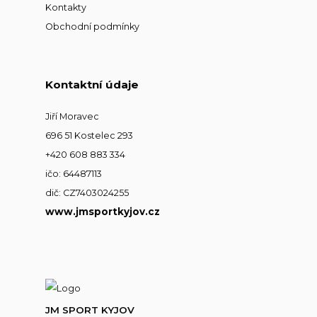
Kontakty
Obchodní podmínky
Kontaktní údaje
Jiří Moravec
696 51 Kostelec 293
+420 608 883 334
ičo: 64487113
dič: CZ7403024255
www.jmsportkyjov.cz
JM SPORT KYJOV