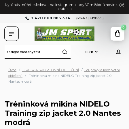
Nyní nás můžete sledovat na Instagramu, aby Vám žádná novinka již
neutekla!
+ 420 608 883 334
(Po-Pá,8-17hod.)
0
CZK
Úvod
DRESY A SPORTOVNÍ OBLEČENÍ
Soupravy a kompletní
oblečení
Tréninková mikina NIDELO Training zip jacket 2.0
Nantes modrá
Tréninková mikina NIDELO
Training zip jacket 2.0 Nantes
modrá