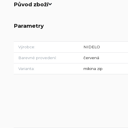
Původ zboží
Parametry
Výrobce
NIDELO
Barevné provedení
červená
Varianta
mikina zip