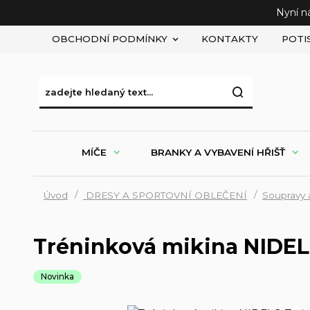
Nyní n
OBCHODNÍ PODMÍNKY
KONTAKTY
POTI
MÍČE
BRANKY A VYBAVENÍ HŘIŠŤ
Úvod
DRESY A SPORTOVNÍ OBLEČENÍ
Soupravy 
Tréninková mikina NIDELO
Novinka