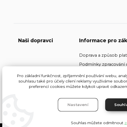
Naši dopravci
Informace pro zák
Doprava a způsob pla
Podmínky zpracování 
Kontakty
Pro základní funkčnost, zpříjemnění používání webu, analy
souhlasu také pro účely cílení reklamy využíváme soubor
Obchodní podmínky
preferencí cookies můžete kdykoli upravit odkazem 
Nastavení
Souhl
Souhlas můžete odmítnout
z