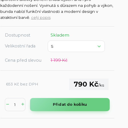
každodenní nošení. Vyvinutá s důrazem na pohyb a výkon,
bunda nabízí funkční vlastnosti a moderní design v
atraktivní barvě.
celý popis
Dostupnost
Skladem
Velikostní řada
Cena před slevou
1 199 Kč
790 Kč
653 Kč
bez DPH
/
ks
Přidat do košíku