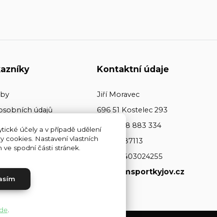
azníky
Kontaktní údaje
tby
Jiří Moravec
osobních údajů
696 51 Kostelec 293
+420 608 883 334
tické účely a v případě udělení
y cookies. Nastavení vlastních
ičo: 64487113
ve spodní části stránek.
dič: CZ7403024255
www.jmsportkyjov.cz
asím
de
.