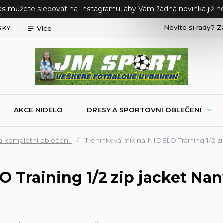
ás můžete sledovat na Instagramu, aby Vám žádná novinka již ne
Nevíte si rady? Z
SKY
Více
AKCE NIDELO
DRESY A SPORTOVNÍ OBLEČENÍ
a kompletní oblečení
Tréninková mikina NIDELO Training 1/2 z
 Training 1/2 zip jacket Nan