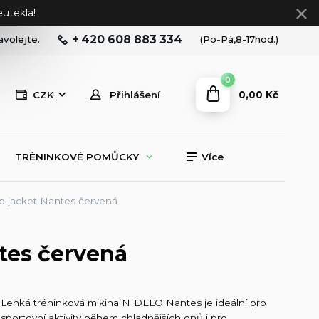
utekla!
+ 420 608 883 334
avolejte.
(Po-Pá,8-17hod.)
0
0,00 Kč
CZK
Přihlášení
TRÉNINKOVÉ POMŮCKY
Více
ip jacket Nantes červená
tes červená
Lehká tréninková mikina NIDELO Nantes je ideální pro
sportovní aktivity během chladnějších dnů i pro