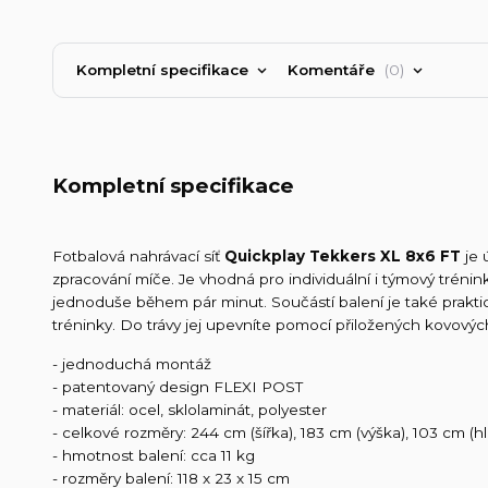
Kompletní specifikace
Komentáře
0
Kompletní specifikace
Fotbalová nahrávací síť
Quickplay Tekkers XL 8x6 FT
je 
zpracování míče. Je vhodná pro individuální i týmový trénin
jednoduše během pár minut. Součástí balení je také prakti
tréninky. Do trávy jej upevníte pomocí přiložených kovových
- jednoduchá montáž
- patentovaný design FLEXI POST
- materiál: ocel, sklolaminát, polyester
- celkové rozměry: 244 cm (šířka), 183 cm (výška), 103 cm (h
- hmotnost balení: cca 11 kg
- rozměry balení: 118 x 23 x 15 cm