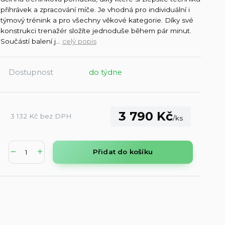
přihrávek a zpracování míče. Je vhodná pro individuální i
týmový trénink a pro všechny věkové kategorie. Díky své
konstrukci trenažér složíte jednoduše během pár minut.
Součástí balení j...
celý popis
Dostupnost
do týdne
3 790 Kč
3 132 Kč
bez DPH
/
ks
Přidat do košíku