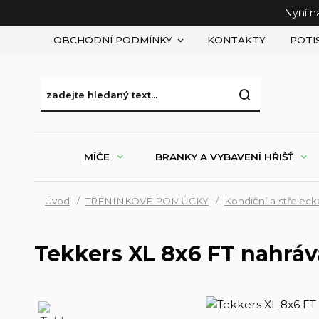
Nyní n
OBCHODNÍ PODMÍNKY
KONTAKTY
POTI
MÍČE
BRANKY A VYBAVENÍ HŘIŠŤ
Úvod
TRÉNINKOVÉ POMŮCKY
Kondiční a střelec
Tekkers XL 8x6 FT nahráv