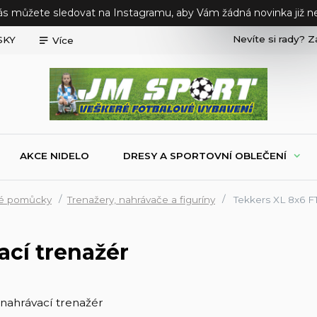
ás můžete sledovat na Instagramu, aby Vám žádná novinka již ne
Nevíte si rady? Z
SKY
Více
AKCE NIDELO
DRESY A SPORTOVNÍ OBLEČENÍ
ké pomůcky
Trenažery, nahrávače a figuríny
Tekkers XL 8x6 FT
ací trenažér