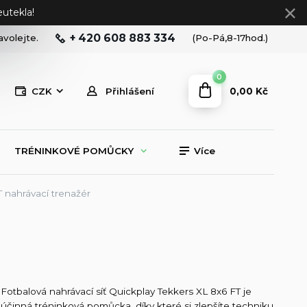
utekla!
+ 420 608 883 334
avolejte.
(Po-Pá,8-17hod.)
0
0,00 Kč
CZK
Přihlášení
TRÉNINKOVÉ POMŮCKY
Více
 nahrávací trenažér
Fotbalová nahrávací síť Quickplay Tekkers XL 8x6 FT je
účinná tréninková pomůcka, díky které si zlepšíte techniku