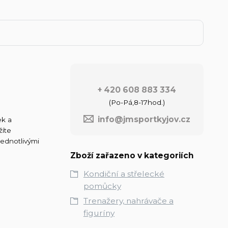
+ 420 608 883 334
(Po-Pá,8-17hod.)
info@jmsportkyjov.cz
ek a
žíte
jednotlivými
Zboží zařazeno v kategoriích
Kondiční a střelecké
pomůcky
Trenažery, nahrávače a
figuríny