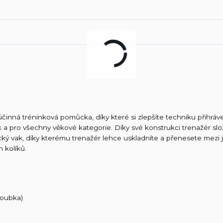
účinná tréninková pomůcka, díky které si zlepšíte techniku přihráv
k a pro všechny věkové kategorie. Díky své konstrukci trenažér slo
cký vak, díky kterému trenažér lehce uskladníte a přenesete mezi 
 kolíků.
loubka)