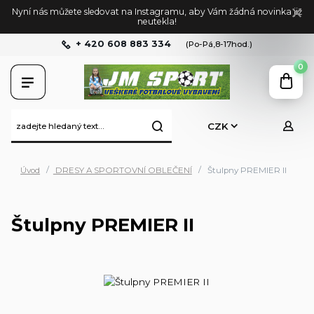
Nyní nás můžete sledovat na Instagramu, aby Vám žádná novinka již
neutekla!
+ 420 608 883 334
(Po-Pá,8-17hod.)
0
CZK
Úvod
DRESY A SPORTOVNÍ OBLEČENÍ
Štulpny PREMIER II
Štulpny PREMIER II