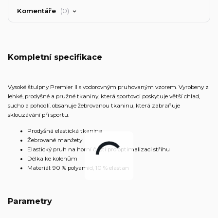
Komentáře
0
Kompletní specifikace
Vysoké štulpny Premier II s vodorovným pruhovaným vzorem. Vyrobeny z
lehké, prodyšné a pružné tkaniny, která sportovci poskytuje větší chlad,
sucho a pohodlí. obsahuje žebrovanou tkaninu, která zabraňuje
sklouzávání při sportu.
Prodyšná elastická tkanina
Žebrované manžety
Elastický pruh na horní části pro optimalizaci střihu
Délka ke kolenům
Materiál: 90 % polyamid, 10 % elastan
Parametry