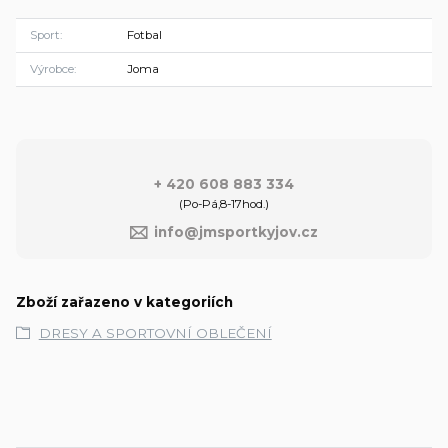
Sport
Fotbal
Výrobce
Joma
+ 420 608 883 334
(Po-Pá,8-17hod.)
info@jmsportkyjov.cz
Zboží zařazeno v kategoriích
DRESY A SPORTOVNÍ OBLEČENÍ