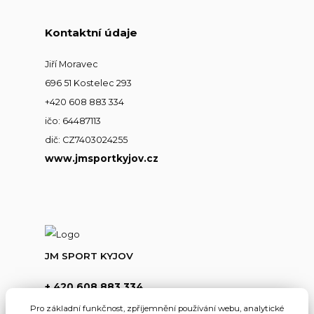
Kontaktní údaje
Jiří Moravec
696 51 Kostelec 293
+420 608 883 334
ičo: 64487113
dič: CZ7403024255
www.jmsportkyjov.cz
JM SPORT KYJOV
+ 420 608 883 334
(Po-Pá,8-17hod.)
Pro základní funkčnost, zpříjemnění používání webu, analytické