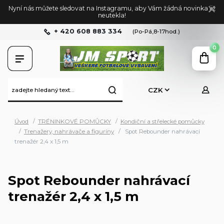
Nyní nás můžete sledovat na Instagramu, aby Vám žádná novinka již
neutekla!
+ 420 608 883 334
(Po-Pá,8-17hod.)
0
CZK
Úvod
TRÉNINKOVÉ POMŮCKY
Kondiční a střelecké pomůcky
Trenažery, nahrávače a figuríny
Spot Rebounder nahrávací
trenažér 2,4 x 1,5 m
Spot Rebounder nahrávací
trenažér 2,4 x 1,5 m