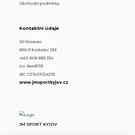
Obchodní podmínky
Kontaktní údaje
Jiří Moravec
696 51 Kostelec 293
+420 608 883 334
ičo: 64487113
dič: CZ7403024255
www.jmsportkyjov.cz
JM SPORT KYJOV