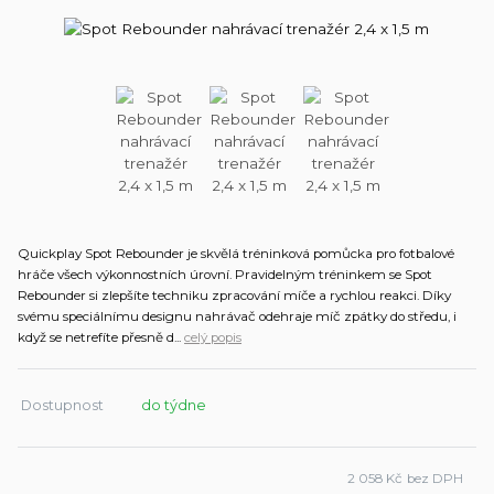
Quickplay Spot Rebounder je skvělá tréninková pomůcka pro fotbalové
hráče všech výkonnostních úrovní. Pravidelným tréninkem se Spot
Rebounder si zlepšíte techniku zpracování míče a rychlou reakci. Díky
svému speciálnímu designu nahrávač odehraje míč zpátky do středu, i
když se netrefíte přesně d...
celý popis
Dostupnost
do týdne
2 058 Kč
bez DPH