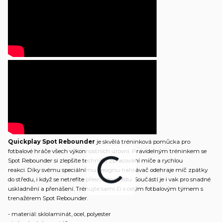
Quickplay Spot Rebounder
je skvělá tréninková pomůcka pro
fotbalové hráče všech výkonnostních úrovní. Pravidelným tréninkem se
Spot Rebounder si zlepšíte techniku zpracování míče a rychlou
reakci. Díky svému speciálnímu designu nahrávač odehraje míč zpátky
do středu, i když se netrefíte přesně do středu. Součástí je i vak pro snadné
uskladnění a přenášení. Trénujte sami či s celým fotbalovým týmem s
trenažérem Spot Rebounder.
- materiál: sklolaminát, ocel, polyester