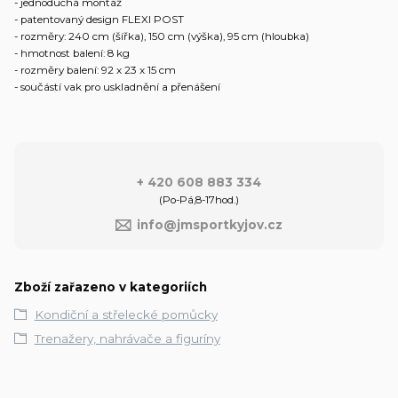
- jednoduchá montáž
- patentovaný design FLEXI POST
- rozměry: 240 cm (šířka), 150 cm (výška), 95 cm (hloubka)
- hmotnost balení: 8 kg
- rozměry balení: 92 x 23 x 15 cm
- součástí vak pro uskladnění a přenášení
+ 420 608 883 334
(Po-Pá,8-17hod.)
info@jmsportkyjov.cz
Zboží zařazeno v kategoriích
Kondiční a střelecké pomůcky
Trenažery, nahrávače a figuríny