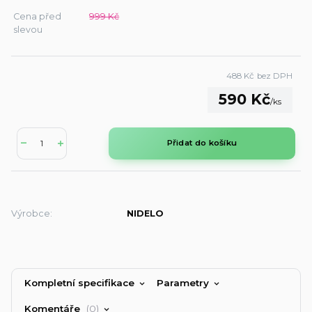
Cena před
999 Kč
slevou
488 Kč
bez DPH
590 Kč
/
ks
Přidat do košíku
Výrobce:
NIDELO
Kompletní specifikace
Parametry
Komentáře
0