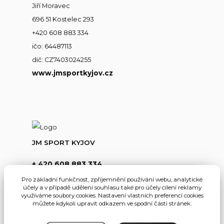
Jiří Moravec
696 51 Kostelec 293
+420 608 883 334
ičo: 64487113
dič: CZ7403024255
www.jmsportkyjov.cz
JM SPORT KYJOV
+ 420 608 883 334
(Po-Pá,8-17hod.)
Pro základní funkčnost, zpříjemnění používání webu, analytické
účely a v případě udělení souhlasu také pro účely cílení reklamy
info@jmsportkyjov.cz
využíváme soubory cookies. Nastavení vlastních preferencí cookies
můžete kdykoli upravit odkazem ve spodní části stránek.