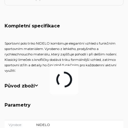
Kompletní specifikace
Sportovní polo triko NIDELO kombinuje elegantní vzhled s funkčním
sportovním materiálem. Vyrobeno z lehkého, prodyšného a
rychleschnoucího materiálu, který zajišťuje pohodlí i při delším nošení.
Klasický límeček s knoflíčky dodává triku formálnější vzhled, zatímco
sportovní střih a detaily ho činí plně funkčním pro každodenní aktivní
využití.
Původ zboží
Parametry
Výrobce
NIDELO