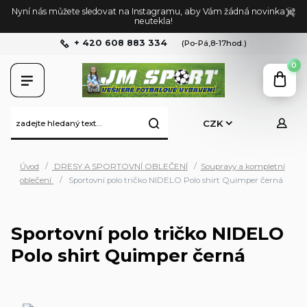
Nyní nás můžete sledovat na Instagramu, aby Vám žádná novinka již
neutekla!
+ 420 608 883 334
(Po-Pá,8-17hod.)
0
CZK
Úvod
DRESY A SPORTOVNÍ OBLEČENÍ
Soupravy a kompletní
oblečení
Sportovní polo tričko NIDELO Polo shirt Quimper černá
Sportovní polo tričko NIDELO
Polo shirt Quimper černá