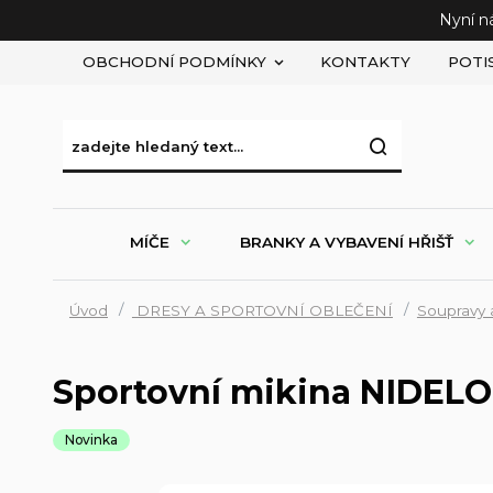
Nyní n
OBCHODNÍ PODMÍNKY
KONTAKTY
POTI
MÍČE
BRANKY A VYBAVENÍ HŘIŠŤ
Úvod
DRESY A SPORTOVNÍ OBLEČENÍ
Soupravy 
Sportovní mikina NIDELO
Novinka