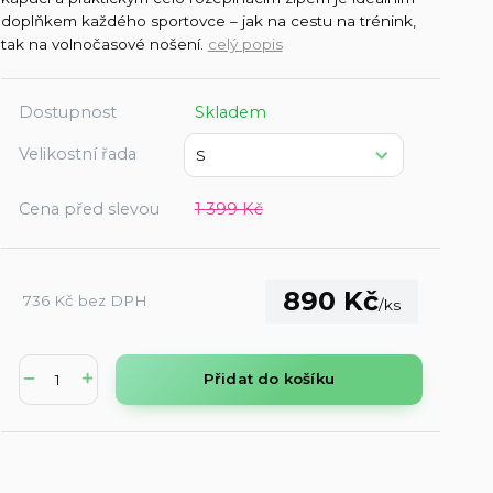
doplňkem každého sportovce – jak na cestu na trénink,
tak na volnočasové nošení.
celý popis
Dostupnost
Skladem
Velikostní řada
Cena před slevou
1 399 Kč
890 Kč
736 Kč
bez DPH
/
ks
Přidat do košíku