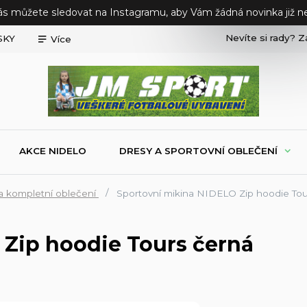
ás můžete sledovat na Instagramu, aby Vám žádná novinka již ne
Nevíte si rady? Z
SKY
Více
AKCE NIDELO
DRESY A SPORTOVNÍ OBLEČENÍ
a kompletní oblečení
Sportovní mikina NIDELO Zip hoodie Tou
 Zip hoodie Tours černá