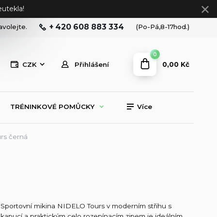
utekla!
+ 420 608 883 334
avolejte.
(Po-Pá,8-17hod.)
0
0,00 Kč
CZK
Přihlášení
TRÉNINKOVÉ POMŮCKY
Více
rs černá
Sportovní mikina NIDELO Tours v moderním střihu s
kapucí a praktickým celo rozepínacím zipem je ideálním