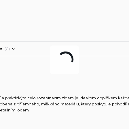
ře
0
í a praktickým celo rozepínacím zipem je ideálním doplňkem každ
yrobena z příjemného, měkkého materiálu, který poskytuje pohodlí 
etailním logem.