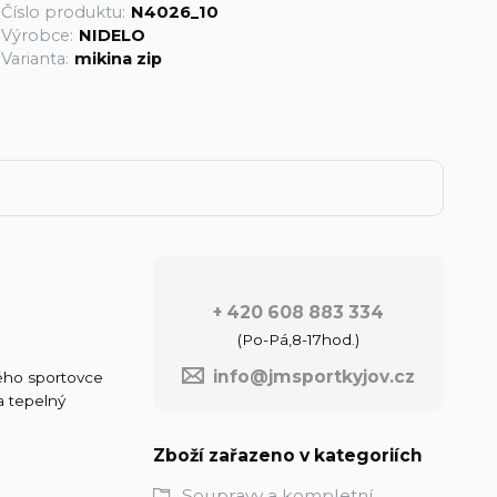
Číslo produktu:
N4026_10
Výrobce:
NIDELO
Varianta:
mikina zip
+ 420 608 883 334
(Po-Pá,8-17hod.)
info@jmsportkyjov.cz
ého sportovce
a tepelný
Zboží zařazeno v kategoriích
Soupravy a kompletní