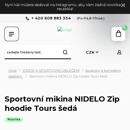
Nyní nás můžete sledovat na Instagramu, aby Vám žádná novinka již
neutekla!
+ 420 608 883 334
(Po-Pá,8-17hod.)
0
CZK
Úvod
DRESY A SPORTOVNÍ OBLEČENÍ
Soupravy a kompletní
oblečení
Sportovní mikina NIDELO Zip hoodie Tours šedá
Sportovní mikina NIDELO Zip
hoodie Tours šedá
Novinka