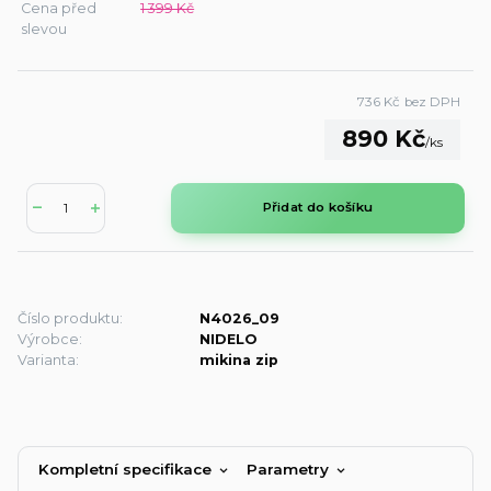
Cena před
1 399 Kč
slevou
736 Kč
bez DPH
890 Kč
/
ks
Přidat do košíku
Číslo produktu:
N4026_09
Výrobce:
NIDELO
Varianta:
mikina zip
Kompletní specifikace
Parametry