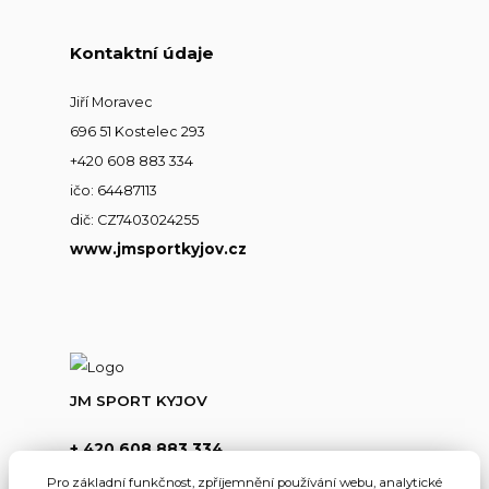
Kontaktní údaje
Jiří Moravec
696 51 Kostelec 293
+420 608 883 334
ičo: 64487113
dič: CZ7403024255
www.jmsportkyjov.cz
JM SPORT KYJOV
+ 420 608 883 334
(Po-Pá,8-17hod.)
Pro základní funkčnost, zpříjemnění používání webu, analytické