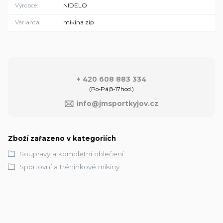
Výrobce
NIDELO
Varianta
mikina zip
+ 420 608 883 334
(Po-Pá,8-17hod.)
info@jmsportkyjov.cz
Zboží zařazeno v kategoriích
Soupravy a kompletní oblečení
Sportovní a tréninkové mikiny