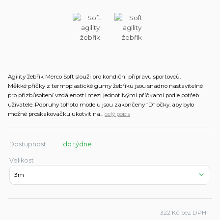
Agility žebřík Merco Soft slouží pro kondiční přípravu sportovců.
Měkké příčky z termoplastické gumy žebříku jsou snadno nastavitelné
pro přizbůsobení vzdálenosti mezi jednotlivými příčkami podle potřeb
uživatele. Popruhy tohoto modelu jsou zakončeny “D“ očky, aby bylo
možné proskakovačku ukotvit na...
celý popis
Dostupnost
do týdne
Velikost
322 Kč
bez DPH