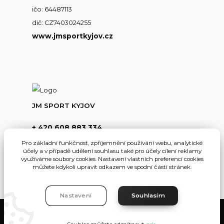
ičo: 64487113
dič: CZ7403024255
www.jmsportkyjov.cz
JM SPORT KYJOV
+ 420 608 883 334
(Po-Pá,8-17hod.)
Pro základní funkčnost, zpříjemnění používání webu, analytické
účely a v případě udělení souhlasu také pro účely cílení reklamy
info@jmsportkyjov.cz
využíváme soubory cookies. Nastavení vlastních preferencí cookies
můžete kdykoli upravit odkazem ve spodní části stránek.
Nastavení
Souhlasím
JMKyjov