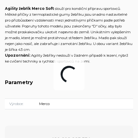
Agility žebřík Merco Soft
slouží pro kondiční přípravu sportovců.
Měkké příčky z termoplastické gumy žebříku jsou snadno nastavitelné
pro přizbůsobení vzdálenosti mezi jednotlivými příčkami podle potřeb
uživatele. Popruhy tohoto modelu jsou zakončeny “D“ očky, aby bylo
možné proskakovačku ukotvit napevno do země. Unikátním vylepšením
je madlo, které je možné protáhnout středem žebříku. Madlo pak slouží
nejen jako nosič, ale zabraňuje i zamotání žebříku. U obou variant žebříku
je šířka 43 cm.
Upozornění:
Agility žebříky neslouží v žádném případě k lezení, nýbrž
ke cvičení techniky a rychlosti sportovců na zemi.
Parametry
Výrobce
Merco