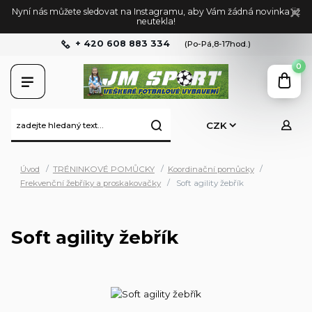
Nyní nás můžete sledovat na Instagramu, aby Vám žádná novinka již
neutekla!
+ 420 608 883 334
(Po-Pá,8-17hod.)
0
CZK
Úvod
TRÉNINKOVÉ POMŮCKY
Koordinační pomůcky
Frekvenční žebříky a proskakovačky
Soft agility žebřík
Soft agility žebřík