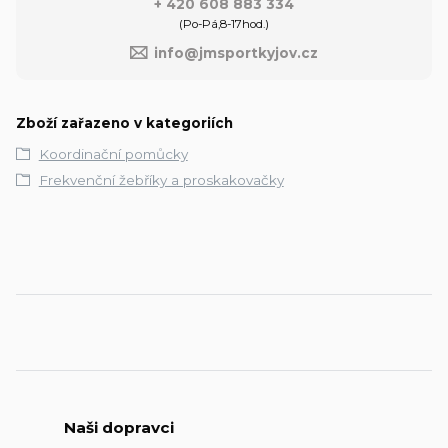
+ 420 608 883 334
(Po-Pá,8-17hod.)
info@jmsportkyjov.cz
Zboží zařazeno v kategoriích
Koordinační pomůcky
Frekvenční žebříky a proskakovačky
Naši dopravci