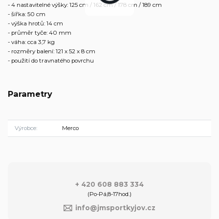
- 4 nastavitelné výšky: 125 cm / 162 cm / 178 cm / 189 cm
- šířka: 50 cm
- výška hrotů: 14 cm
- průměr tyče: 40 mm
- váha: cca 3,7 kg
- rozměry balení: 121 x 52 x 8 cm
- použití do travnatého povrchu
Parametry
Výrobce
Merco
+ 420 608 883 334
(Po-Pá,8-17hod.)
info@jmsportkyjov.cz