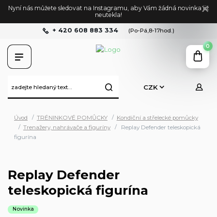
Nyní nás můžete sledovat na Instagramu, aby Vám žádná novinka již
neutekla!
+ 420 608 883 334
(Po-Pá,8-17hod.)
0
CZK
Úvod
TRÉNINKOVÉ POMŮCKY
Kondiční a střelecké pomůcky
Trenažery, nahrávače a figuríny
Replay Defender teleskopická
figurína
Replay Defender
teleskopická figurína
Novinka