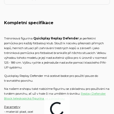
Kompletní specifikace
Tréninková figurína
Quickplay Replay Defender
je perfektní
pomůcka pro každý fotbalový klub. Slouží k nácviku přesnosti přímých
kopů, herních situací při zahrávání trestných kopů a zároveň i jako
tréninková pomůcka pro fotbalové brankáře při těchto situacích. Velkou
výhodou tohoto modelu je její nastavitelná výška pro 4 úrovně v rozmezí
125 - 189 cm. Výšku rychle a jednoduše nastavíte pomocí klasického PIN-
UP systému.
Quickplay Replay Defender má ocelové bodce pro použití pouze do
travnatého povrchu.
Na našem e-shopu také nabízíme figurínu se základnou pro používání na
tvrdém povrchu, ať už v hale či na umělém trávníku:
Replay Defender
Block teleskopická figurína se základnou
.
Parametry
:
- materiál: plast, ocel