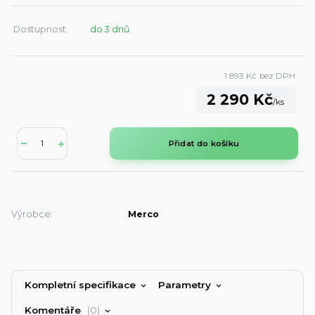
Dostupnost
do 3 dnů
1 893 Kč
bez DPH
2 290 Kč
/
ks
Přidat do košíku
Výrobce:
Merco
Kompletní specifikace
Parametry
Komentáře
0