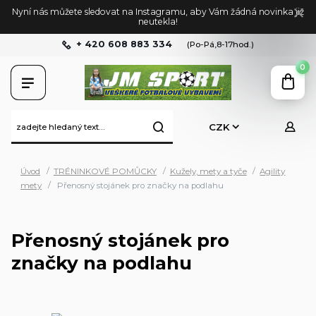
Nyní nás můžete sledovat na Instagramu, aby Vám žádná novinka již
neutekla!
+ 420 608 883 334
(Po-Pá,8-17hod.)
0
CZK
Úvod
TRÉNINKOVÉ POMŮCKY
Kužely, mety a tyče
Agility
mety
Přenosný stojánek pro značky na podlahu
Přenosný stojánek pro
značky na podlahu