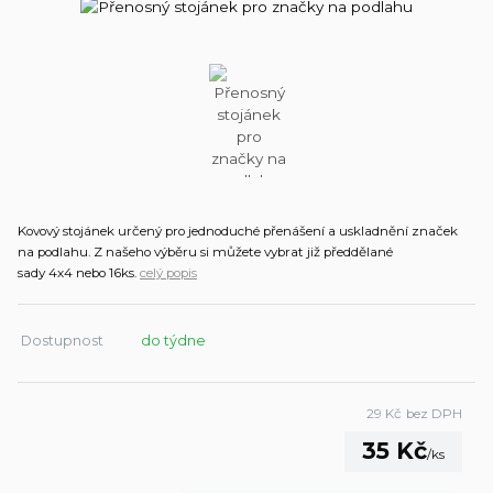
Kovový stojánek určený pro jednoduché přenášení a uskladnění značek
na podlahu. Z našeho výběru si můžete vybrat již předdělané
sady 4x4 nebo 16ks.
celý popis
Dostupnost
do týdne
29 Kč
bez DPH
35 Kč
/
ks