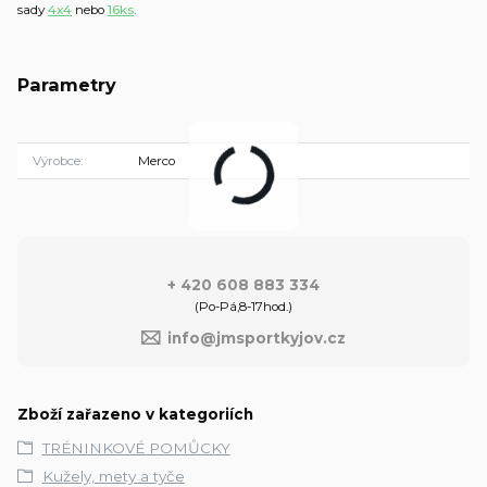
sady
4x4
nebo
16ks
.
Parametry
Výrobce
Merco
+ 420 608 883 334
(Po-Pá,8-17hod.)
info@jmsportkyjov.cz
Zboží zařazeno v kategoriích
TRÉNINKOVÉ POMŮCKY
Kužely, mety a tyče