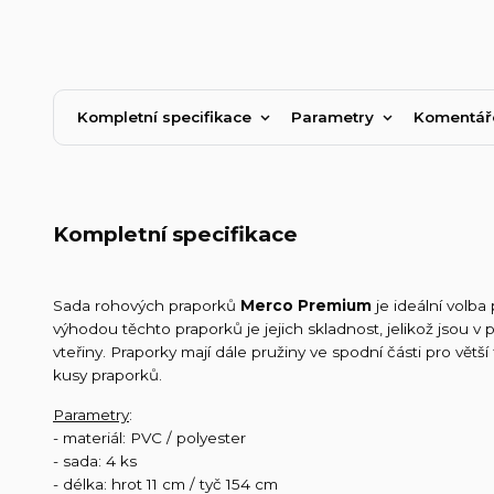
Kompletní specifikace
Parametry
Komentá
Kompletní specifikace
Sada rohových praporků
Merco Premium
je ideální volba
výhodou těchto praporků je jejich skladnost, jelikož jsou v
vteřiny. Praporky mají dále pružiny ve spodní části pro vět
kusy praporků.
Parametry
:
- materiál: PVC / polyester
- sada: 4 ks
- délka: hrot 11 cm / tyč 154 cm