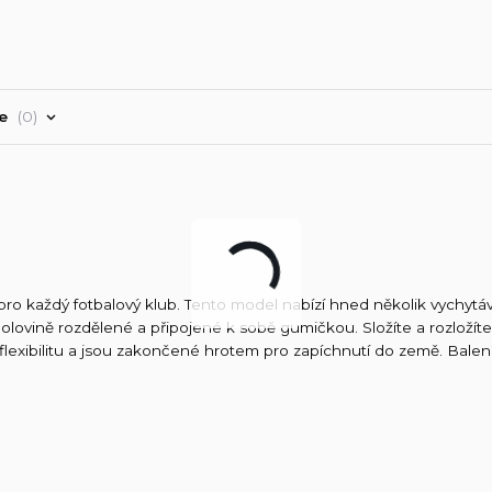
ře
0
 pro každý fotbalový klub. Tento model nabízí hned několik vychytá
 polovině rozdělené a připojené k sobě gumičkou. Složíte a rozloží
ší flexibilitu a jsou zakončené hrotem pro zapíchnutí do země. Bale