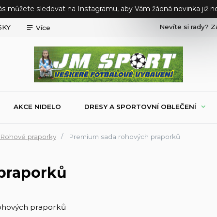
ás můžete sledovat na Instagramu, aby Vám žádná novinka již ne
Nevíte si rady? Z
SKY
Více
AKCE NIDELO
DRESY A SPORTOVNÍ OBLEČENÍ
Rohové praporky
Premium sada rohových praporků
praporků