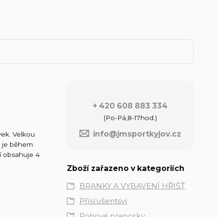
+ 420 608 883 334
(Po-Pá,8-17hod.)
info@jmsportkyjov.cz
vek. Velkou
te je během
ní obsahuje 4
Zboží zařazeno v kategoriích
BRANKY A VYBAVENÍ HŘIŠŤ
Příslušentsví
Rohové praporky