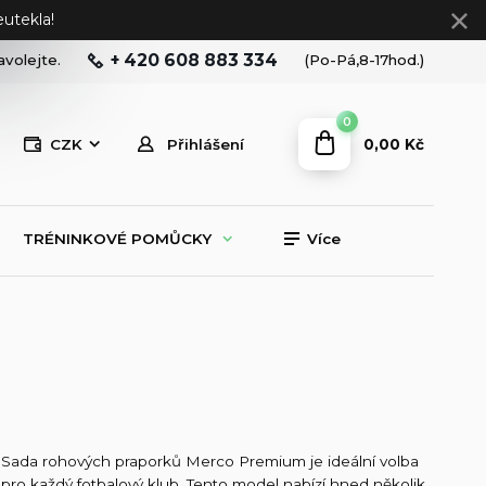
utekla!
+ 420 608 883 334
avolejte.
(Po-Pá,8-17hod.)
0
0,00 Kč
CZK
Přihlášení
TRÉNINKOVÉ POMŮCKY
Více
Sada rohových praporků Merco Premium je ideální volba
pro každý fotbalový klub. Tento model nabízí hned několik