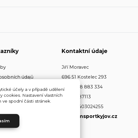
azníky
Kontaktní údaje
tby
Jiří Moravec
osobních údajů
696 51 Kostelec 293
+420 608 883 334
tické účely a v případě udělení
y cookies. Nastavení vlastních
ičo: 64487113
ve spodní části stránek.
dič: CZ7403024255
www.jmsportkyjov.cz
asím