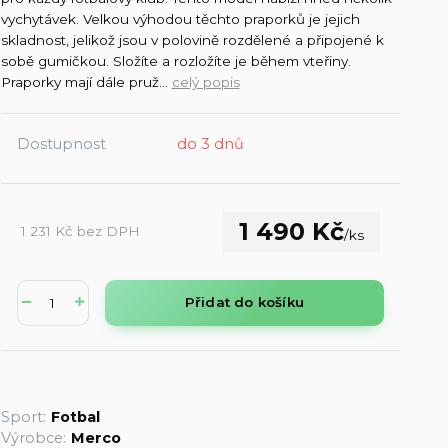
vychytávek. Velkou výhodou těchto praporků je jejich
skladnost, jelikož jsou v polovině rozdělené a připojené k
sobě gumičkou. Složíte a rozložíte je během vteřiny.
Praporky mají dále pruž...
celý popis
Dostupnost
do 3 dnů
1 490 Kč
1 231 Kč
bez DPH
/
ks
Přidat do košíku
Sport:
Fotbal
Výrobce:
Merco