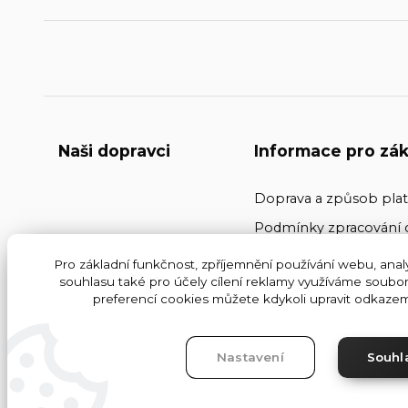
Naši dopravci
Informace pro zák
Doprava a způsob pla
Podmínky zpracování 
Kontakty
Pro základní funkčnost, zpříjemnění používání webu, analy
souhlasu také pro účely cílení reklamy využíváme soubor
Obchodní podmínky
preferencí cookies můžete kdykoli upravit odkazem 
Nastavení
Souhl