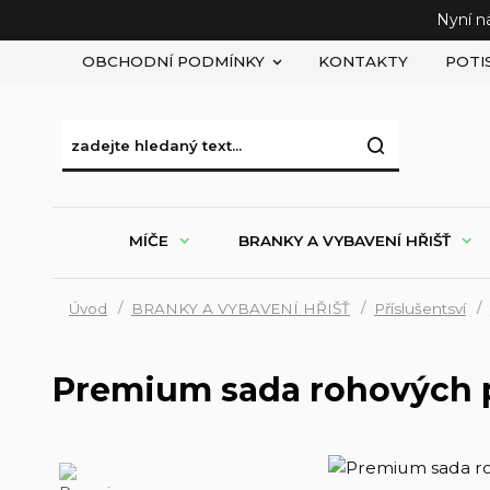
Nyní n
OBCHODNÍ PODMÍNKY
KONTAKTY
POTI
MÍČE
BRANKY A VYBAVENÍ HŘIŠŤ
Úvod
BRANKY A VYBAVENÍ HŘIŠŤ
Příslušentsví
Premium sada rohových 