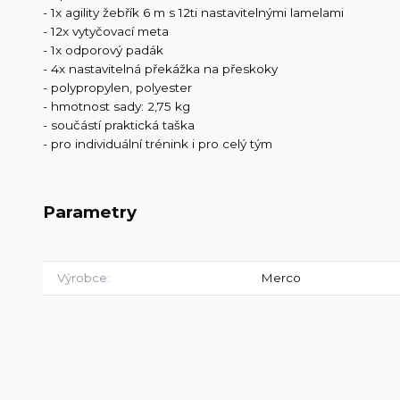
- 1x agility žebřík 6 m s 12ti nastavitelnými lamelami
- 12x vytyčovací meta
- 1x odporový padák
- 4x nastavitelná překážka na přeskoky
- polypropylen, polyester
- hmotnost sady: 2,75 kg
- součástí praktická taška
- pro individuální trénink i pro celý tým
Parametry
Výrobce
Merco