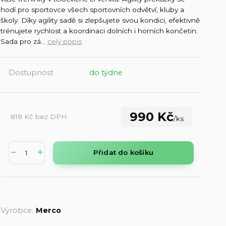
hodí pro sportovce všech sportovních odvětví, kluby a
školy. Díky agility sadě si zlepšujete svou kondici, efektivně
trénujete rychlost a koordinaci dolních i horních končetin.
Sada pro zá...
celý popis
Dostupnost
do týdne
990 Kč
818 Kč
bez DPH
/
ks
Přidat do košíku
Výrobce:
Merco