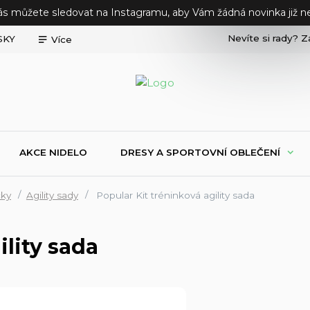
ás můžete sledovat na Instagramu, aby Vám žádná novinka již ne
Nevíte si rady? Z
SKY
Více
AKCE NIDELO
DRESY A SPORTOVNÍ OBLEČENÍ
cky
Agility sady
Popular Kit tréninková agility sada
ility sada