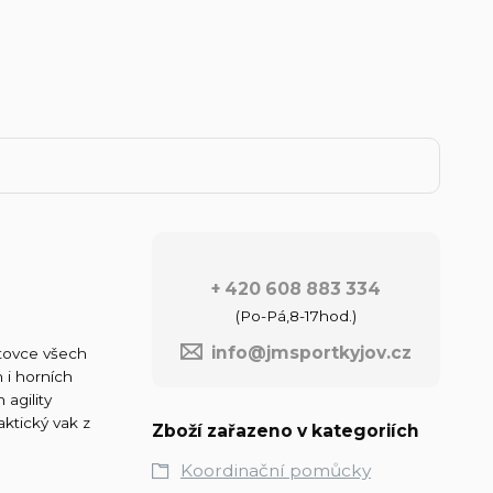
+ 420 608 883 334
(Po-Pá,8-17hod.)
info@jmsportkyjov.cz
rtovce všech
h i horních
agility
aktický vak z
Zboží zařazeno v kategoriích
Koordinační pomůcky