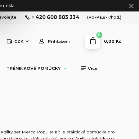
utekla!
+ 420 608 883 334
avolejte.
(Po-Pá,8-17hod.)
0
0,00 Kč
CZK
Přihlášení
TRÉNINKOVÉ POMŮCKY
Více
Agility set Merco Popular Kit je praktická pomůcka pro
vaše tréninky v tělocvičně či venku. Agility překážky se