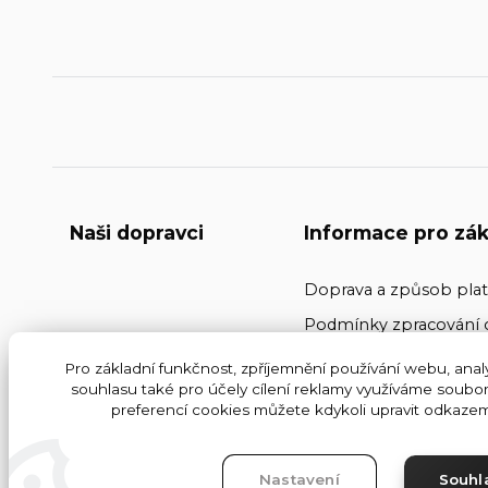
Naši dopravci
Informace pro zák
Doprava a způsob pla
Podmínky zpracování 
Kontakty
Pro základní funkčnost, zpříjemnění používání webu, analy
souhlasu také pro účely cílení reklamy využíváme soubor
Obchodní podmínky
preferencí cookies můžete kdykoli upravit odkazem 
Nastavení
Souhl