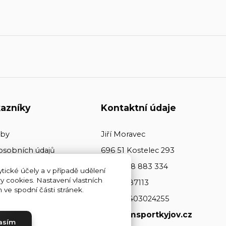
azníky
Kontaktní údaje
tby
Jiří Moravec
osobních údajů
696 51 Kostelec 293
+420 608 883 334
tické účely a v případě udělení
y cookies. Nastavení vlastních
ičo: 64487113
ve spodní části stránek.
dič: CZ7403024255
www.jmsportkyjov.cz
asím