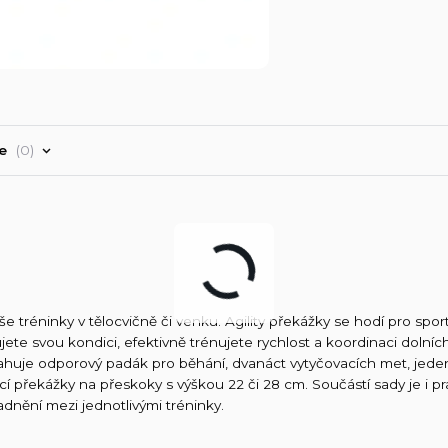
ře
0
e tréninky v tělocvičně či venku. Agility překážky se hodí pro spo
šujete svou kondici, efektivně trénujete rychlost a koordinaci dolníc
ahuje odporový padák pro běhání, dvanáct vytyčovacích met, jeden 
cí překážky na přeskoky s výškou 22 či 28 cm. Součástí sady je i pr
dnění mezi jednotlivými tréninky.