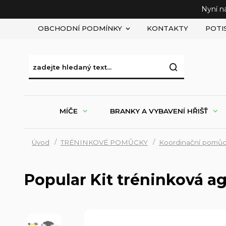
Nyní n
OBCHODNÍ PODMÍNKY
KONTAKTY
POTI
MÍČE
BRANKY A VYBAVENÍ HŘIŠŤ
Úvod
TRÉNINKOVÉ POMŮCKY
Koordinační pomů
Popular Kit tréninková ag