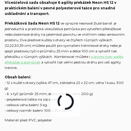
Víceúčelová sada obsahuje 6 agility překážek Neon HS 12 v
praktickém balení v pevné polyesterové tašce pro snadné
uskladnění a transport.
Překážková Sada Neon HS 12
ve výrazné neonově žluté barvě je
jednoduchá a praktická víceúčelová pomůcka pro vytvoření překážkové
nebo slalomové dráhy na jakémkoli povrchu ve vnitřním nebo venkovním
prostoru. Dva plastové kužely s otvory ve čtyřech různých výškách
(12,22,30,39 cm) můžete použít pro vyznačení tréninkové dráhy nebo je
spojit plastovou tyčí o průměru 25 mm a délce 100 cm a vytvořit tak
překážku v různých výškách. Kombinovat můžete i
s jinými typy agility
překážek a pomůcek
a vytvořit tak velmi pestrou dráhu pro váš agility
trénink.
Obsah balení:
- 12 x kužel s otvory (výška 47 cm, základna 22 x 22 cm, váha 1 kusu: 300
g)
- 6 x tyč (průměr 25 mm, délka 100 cm, váha 200 g)
- polyesterová taška na zip s uchy
- celková váha balení: 5 kg
- celkový rozměr balení: 100 x 25 x 23 cm
Materiál: plast PVC, polyester