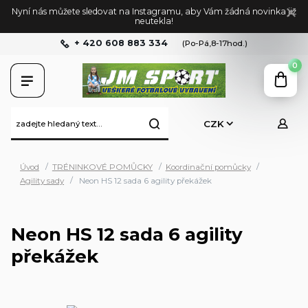
Nyní nás můžete sledovat na Instagramu, aby Vám žádná novinka již
neutekla!
+ 420 608 883 334
(Po-Pá,8-17hod.)
0
CZK
Úvod
TRÉNINKOVÉ POMŮCKY
Koordinační pomůcky
Agility sady
Neon HS 12 sada 6 agility překážek
Neon HS 12 sada 6 agility
překážek