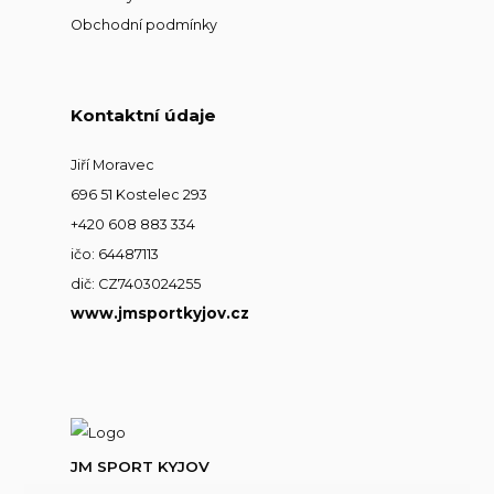
Obchodní podmínky
Kontaktní údaje
Jiří Moravec
696 51 Kostelec 293
+420 608 883 334
ičo: 64487113
dič: CZ7403024255
www.jmsportkyjov.cz
JM SPORT KYJOV