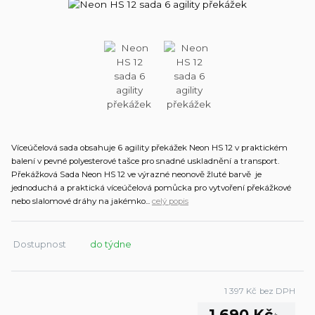
Víceúčelová sada obsahuje 6 agility překážek Neon HS 12 v praktickém
balení v pevné polyesterové tašce pro snadné uskladnění a transport.
Překážková Sada Neon HS 12 ve výrazné neonově žluté barvě je
jednoduchá a praktická víceúčelová pomůcka pro vytvoření překážkové
nebo slalomové dráhy na jakémko...
celý popis
Dostupnost
do týdne
1 397 Kč
bez DPH
1 690 Kč