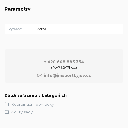
Parametry
Výrobce
Merco
+ 420 608 883 334
(Po-Pá,8-17hod.)
info@jmsportkyjov.cz
Zboží zařazeno v kategoriích
Koordinační pomůcky
Agility sady