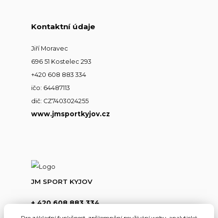
Kontaktní údaje
Jiří Moravec
696 51 Kostelec 293
+420 608 883 334
ičo: 64487113
dič: CZ7403024255
www.jmsportkyjov.cz
JM SPORT KYJOV
+ 420 608 883 334
(Po-Pá,8-17hod.)
Pro základní funkčnost, zpříjemnění používání webu, analytické