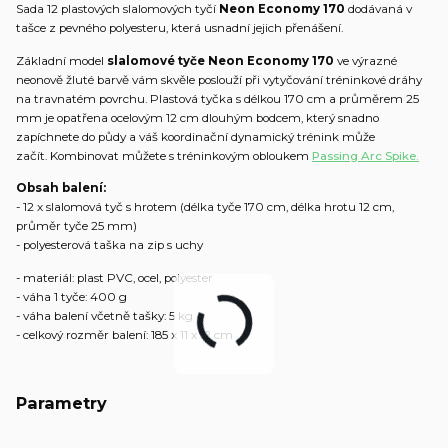
Sada 12 plastových slalomových tyčí
Neon Economy 170
dodávaná v
tašce z pevného polyesteru, která usnadní jejich přenášení.
Základní model
slalomové tyče Neon Economy 170
ve výrazné
neonově žluté barvě vám skvěle poslouží při vytyčování tréninkové dráhy
na travnatém povrchu. Plastová tyčka s délkou 170 cm a průměrem 25
mm je opatřena ocelovým 12 cm dlouhým bodcem, který snadno
zapíchnete do půdy a váš koordinační dynamický trénink může
začít. Kombinovat můžete s tréninkovým obloukem
Passing Arc Spike.
Obsah balení:
- 12 x slalomová tyč s hrotem (délka tyče 170 cm, délka hrotu 12 cm,
průměr tyče 25 mm)
- polyesterová taška na zip s uchy
- materiál: plast PVC, ocel, polyester
- váha 1 tyče: 400 g
- váha balení včetně tašky: 5 kg
- celkový rozměr balení: 185 x 11 x 12 cm
Parametry