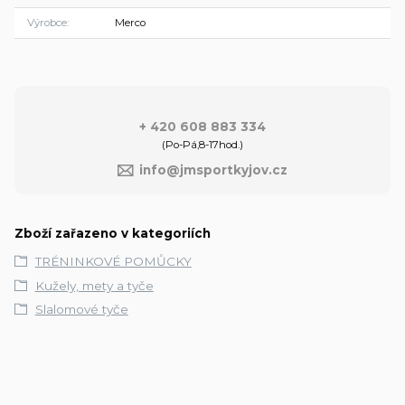
Výrobce
Merco
+ 420 608 883 334
(Po-Pá,8-17hod.)
info@jmsportkyjov.cz
Zboží zařazeno v kategoriích
TRÉNINKOVÉ POMŮCKY
Kužely, mety a tyče
Slalomové tyče