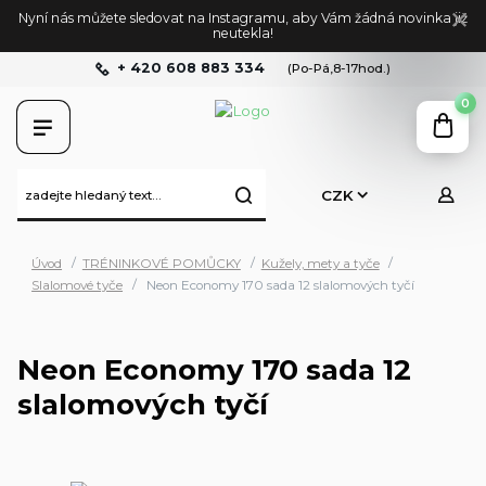
Nyní nás můžete sledovat na Instagramu, aby Vám žádná novinka již
neutekla!
+ 420 608 883 334
(Po-Pá,8-17hod.)
0
CZK
Úvod
TRÉNINKOVÉ POMŮCKY
Kužely, mety a tyče
Slalomové tyče
Neon Economy 170 sada 12 slalomových tyčí
Neon Economy 170 sada 12
slalomových tyčí