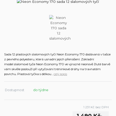
Sada 12 plastových slalomových tyčí Neon Economy 170 dodávaná v tašce
z pevného polyesteru, která usnadní jejich přenášení. Základní
model slalomové tyče Neon Economy 170 ve výrazné neonově žluté barvě
vám skvěle poslouží při vytyčování tréninkové dráhy na travnatém
povrchu. Plastová tyčka s délkou...
celý popis
Dostupnost
do týdne
1 231 Kč
bez DPH
1 490 Kč