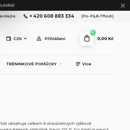
utekla!
+ 420 608 883 334
avolejte.
(Po-Pá,8-17hod.)
0
0,00 Kč
CZK
Přihlášení
TRÉNINKOVÉ POMŮCKY
Více
Set obsahuje celkem 6 víceúčelových výškově
nastavitelných překážek Neon DS 11. Součástí je pevná