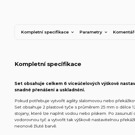
Kompletní specifikace
Parametry
Komentá
Kompletní specifikace
Set obsahuje celkem 6 víceúčelových výškově nastavi
snadné přenášení a uskladnění.
Pokud potřebuje vytvořit agility slalomovou nebo překážk
Set obsahuje 2 plastové tyče s průměrem 25 mm o délce 12
stojany, které lze naplnit vodou nebo pískem. Po zasunutí 
vodorovnou tyč a vytvořit tak výškově nastavitelnou překážk
neonově žluté barvě.