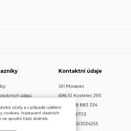
azníky
Kontaktní údaje
tby
Jiří Moravec
osobních údajů
696 51 Kostelec 293
+420 608 883 334
tické účely a v případě udělení
y cookies. Nastavení vlastních
ičo: 64487113
ve spodní části stránek.
dič: CZ7403024255