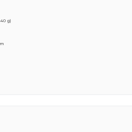
240 g)
 cm