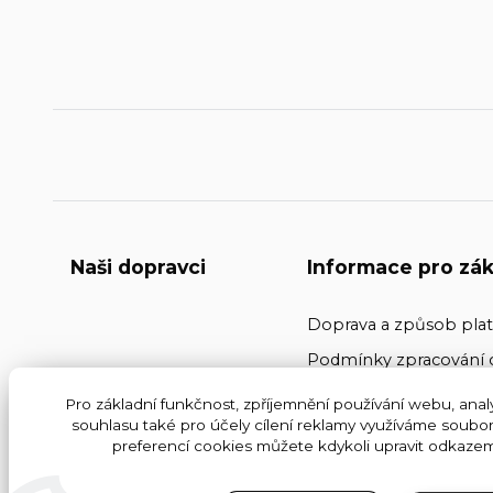
Naši dopravci
Informace pro zák
Doprava a způsob pla
Podmínky zpracování 
Kontakty
Pro základní funkčnost, zpříjemnění používání webu, analy
souhlasu také pro účely cílení reklamy využíváme soubor
Obchodní podmínky
preferencí cookies můžete kdykoli upravit odkazem 