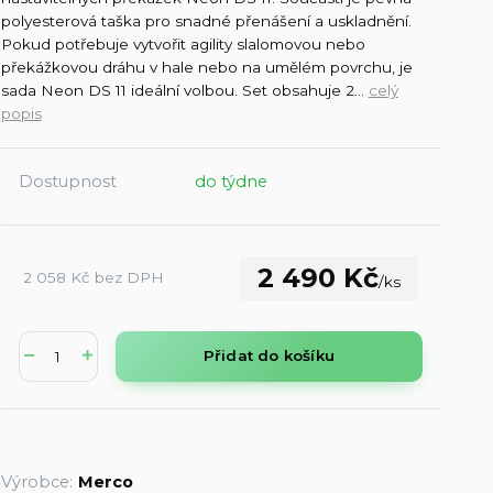
polyesterová taška pro snadné přenášení a uskladnění.
Pokud potřebuje vytvořit agility slalomovou nebo
překážkovou dráhu v hale nebo na umělém povrchu, je
sada Neon DS 11 ideální volbou. Set obsahuje 2...
celý
popis
Dostupnost
do týdne
2 490 Kč
2 058 Kč
bez DPH
/
ks
Přidat do košíku
Výrobce:
Merco