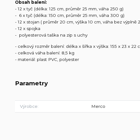
Obsah balení:
- 12 x tyč (délka: 125 cm, průměr 25 mm, váha 250 g)
- 6 x tyč (délka: 150 cm, průměr 25 mm, váha 300 g)
- 12 x stojan ( průměr 20 cm, výška 10 cm, váha bez výplně 
- 12 x spojka
- polyesterová taška na zip s uchy
- celkový rozměr balení: délka x šířka x výška: 155 x 23 x 22
- celková váha balení: 8,5 kg
- materiál: plast PVC, polyester
Parametry
Výrobce
Merco