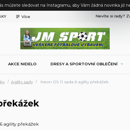
ás můžete sledovat na Instagramu, aby Vám žádná novinka již ne
Nevíte si rady? Z
SKY
Více
AKCE NIDELO
DRESY A SPORTOVNÍ OBLEČENÍ
cky
Agility sady
Neon DS 11 sada 6 agility překážek
 překážek