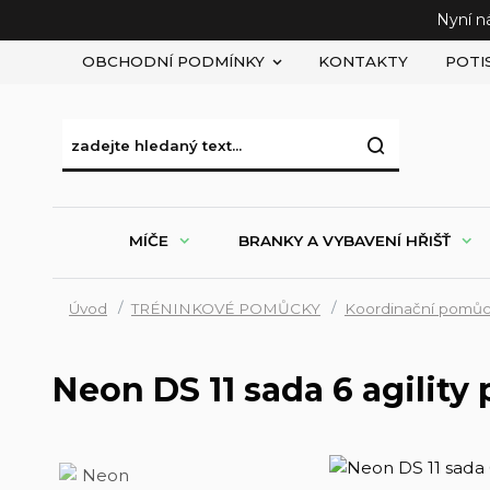
Nyní n
OBCHODNÍ PODMÍNKY
KONTAKTY
POTI
MÍČE
BRANKY A VYBAVENÍ HŘIŠŤ
Úvod
TRÉNINKOVÉ POMŮCKY
Koordinační pomů
Neon DS 11 sada 6 agility