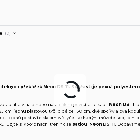
ře
0
telných překážek Neon DS 11. Součástí je pevná polyestero
ovou dráhu v hale nebo na umělém povrchu, je sada
Neon DS 11
id
5 cm, jednu plastovou tyč o délce 150 cm, dvě spojky a dva kopul
do stojanů postavíte slalomové tyče, ke kterým můžete spojkami př
u. Užijte si koordinační trénink se
sadou Neon DS 11.
Dodáváme 