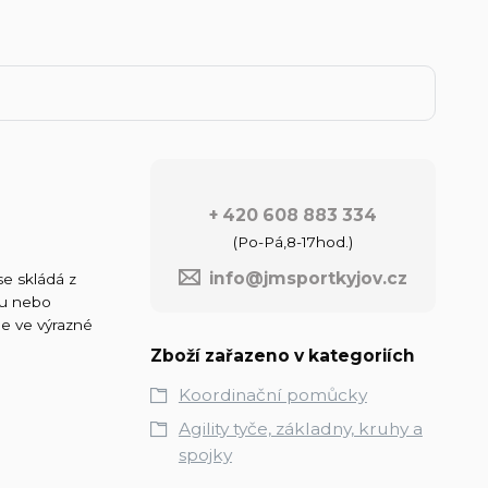
+ 420 608 883 334
(Po-Pá,8-17hod.)
info@jmsportkyjov.cz
e skládá z
ou nebo
me ve výrazné
Zboží zařazeno v kategoriích
Koordinační pomůcky
Agility tyče, základny, kruhy a
spojky