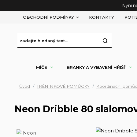
Nyní n
OBCHODNÍ PODMÍNKY
KONTAKTY
POTI
MÍČE
BRANKY A VYBAVENÍ HŘIŠŤ
Úvod
TRÉNINKOVÉ POMŮCKY
Koordinační pomů
Neon Dribble 80 slalomov