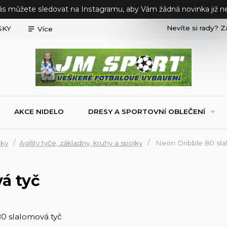
ás můžete sledovat na Instagramu, aby Vám žádná novinka již ne
Nevíte si rady? Z
SKY
Více
AKCE NIDELO
DRESY A SPORTOVNÍ OBLEČENÍ
cky
Agility tyče, základny, kruhy a spojky
Neon Dribble 80 sla
á tyč