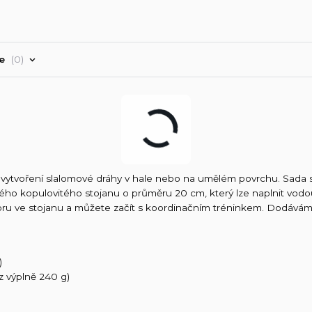
ře
0
vytvoření slalomové dráhy v hale nebo na umělém povrchu. Sada s
ého kopulovitého stojanu o průměru 20 cm, který lze naplnit vod
tvoru ve stojanu a můžete začít s koordinačním tréninkem. Dodává
)
z výplně 240 g)