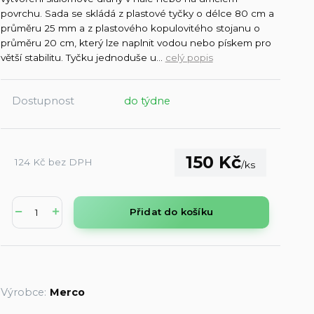
povrchu. Sada se skládá z plastové tyčky o délce 80 cm a
průměru 25 mm a z plastového kopulovitého stojanu o
průměru 20 cm, který lze naplnit vodou nebo pískem pro
větší stabilitu. Tyčku jednoduše u...
celý popis
Dostupnost
do týdne
150 Kč
124 Kč
bez DPH
/
ks
Přidat do košíku
Výrobce:
Merco