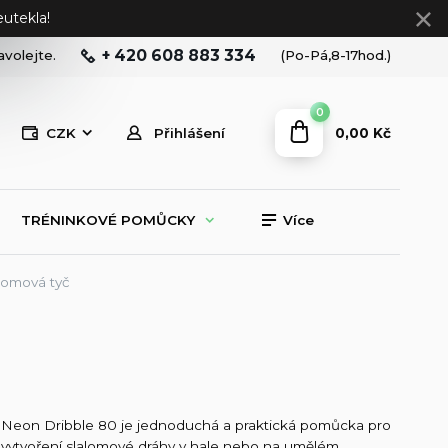
utekla!
+ 420 608 883 334
avolejte.
(Po-Pá,8-17hod.)
0
0,00 Kč
CZK
Přihlášení
TRÉNINKOVÉ POMŮCKY
Více
lomová tyč
Neon Dribble 80 je jednoduchá a praktická pomůcka pro
vytvoření slalomové dráhy v hale nebo na umělém