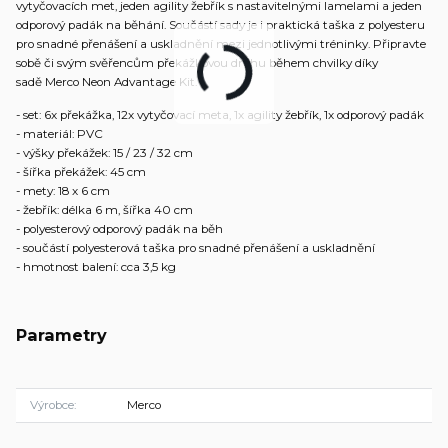
vytyčovacích met, jeden agility žebřík s nastavitelnými lamelami a jeden
odporový padák na běhání. Součástí sady je i praktická taška z polyesteru
pro snadné přenášení a uskladnění mezi jednotlivými tréninky. Připravte
sobě či svým svěřencům překážkovou dráhu během chvilky díky
sadě Merco Neon Advantage Kit.
- set: 6x překážka, 12x vytyčovací meta, 1x agility žebřík, 1x odporový padák
- materiál: PVC
- výšky překážek: 15 / 23 / 32 cm
- šířka překážek: 45 cm
- mety: 18 x 6 cm
- žebřík: délka 6 m, šířka 40 cm
- polyesterový odporový padák na běh
- součástí polyesterová taška pro snadné přenášení a uskladnění
- hmotnost balení: cca 3,5 kg
Parametry
Výrobce
Merco