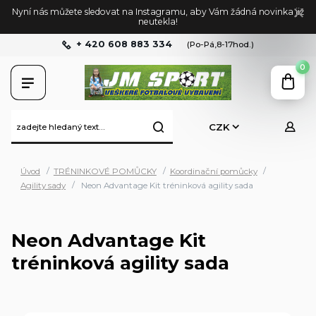
Nyní nás můžete sledovat na Instagramu, aby Vám žádná novinka již
neutekla!
+ 420 608 883 334
(Po-Pá,8-17hod.)
0
CZK
Úvod
TRÉNINKOVÉ POMŮCKY
Koordinační pomůcky
Agility sady
Neon Advantage Kit tréninková agility sada
Neon Advantage Kit
tréninková agility sada