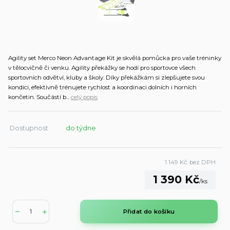
Agility set Merco Neon Advantage Kit je skvělá pomůcka pro vaše tréninky
v tělocvičně či venku. Agility překážky se hodí pro sportovce všech
sportovních odvětví, kluby a školy. Díky překážkám si zlepšujete svou
kondici, efektivně trénujete rychlost a koordinaci dolních i horních
končetin. Součástí b...
celý popis
Dostupnost
do týdne
1 149 Kč
bez DPH
1 390 Kč
/
ks
Přidat do košíku