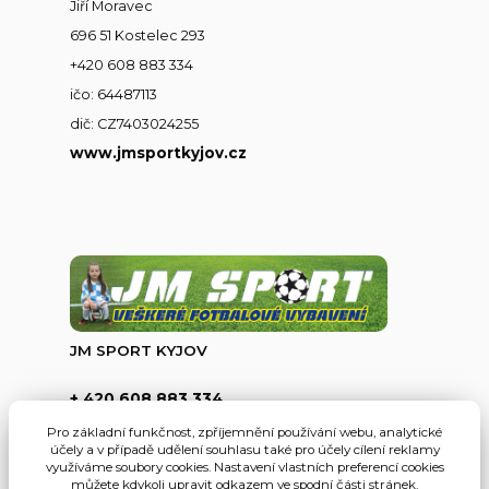
Jiří Moravec
696 51 Kostelec 293
+420 608 883 334
ičo: 64487113
dič: CZ7403024255
www.jmsportkyjov.cz
JM SPORT KYJOV
+ 420 608 883 334
(Po-Pá,8-17hod.)
Pro základní funkčnost, zpříjemnění používání webu, analytické
účely a v případě udělení souhlasu také pro účely cílení reklamy
info@jmsportkyjov.cz
využíváme soubory cookies. Nastavení vlastních preferencí cookies
můžete kdykoli upravit odkazem ve spodní části stránek.