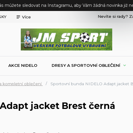
ás můžete sledovat na Instagramu, aby Vám žádná novinka již ne
Nevíte si rady? Z
SKY
Více
AKCE NIDELO
DRESY A SPORTOVNÍ OBLEČENÍ
a kompletní oblečení
Sportovní bunda NIDELO Adapt jacket B
Adapt jacket Brest černá