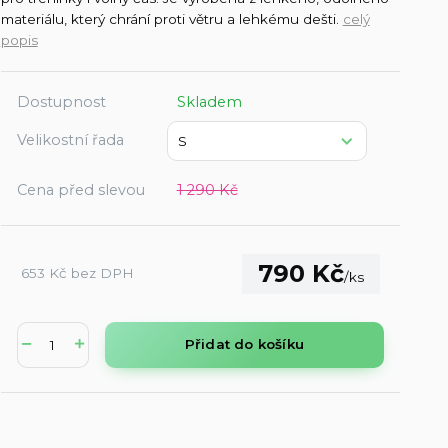
materiálu, který chrání proti větru a lehkému dešti.
celý
popis
Dostupnost
Skladem
Velikostní řada
Cena před slevou
1 290 Kč
790 Kč
653 Kč
bez DPH
/
ks
Přidat do košíku