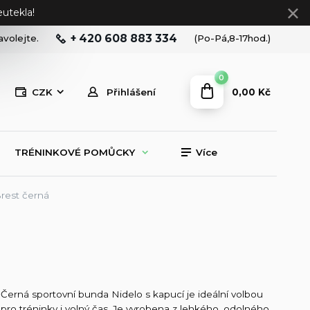
utekla!
+ 420 608 883 334
avolejte.
(Po-Pá,8-17hod.)
0
0,00 Kč
CZK
Přihlášení
TRÉNINKOVÉ POMŮCKY
Více
rest černá
Černá sportovní bunda Nidelo s kapucí je ideální volbou
pro tréninky i volný čas. Je vyrobena z lehkého, odolného