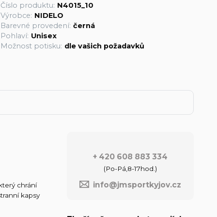
Číslo produktu:
N4015_10
Výrobce:
NIDELO
Barevné provedení:
černá
Pohlaví:
Unisex
Možnost potisku:
dle vašich požadavků
+ 420 608 883 334
(Po-Pá,8-17hod.)
info@jmsportkyjov.cz
který chrání
stranní kapsy