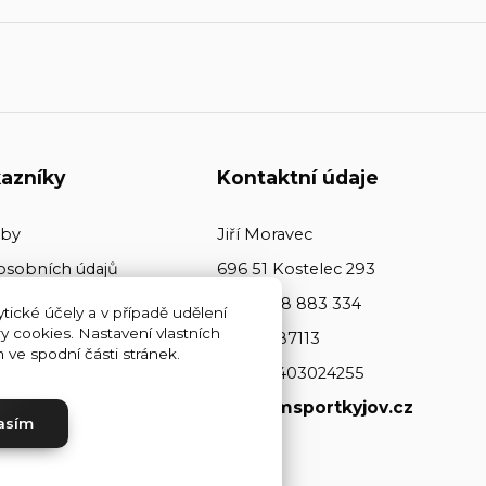
azníky
Kontaktní údaje
tby
Jiří Moravec
osobních údajů
696 51 Kostelec 293
+420 608 883 334
tické účely a v případě udělení
y cookies. Nastavení vlastních
ičo: 64487113
ve spodní části stránek.
dič: CZ7403024255
www.jmsportkyjov.cz
asím