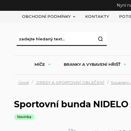
Nyní n
OBCHODNÍ PODMÍNKY
KONTAKTY
POTI
MÍČE
BRANKY A VYBAVENÍ HŘIŠŤ
Úvod
DRESY A SPORTOVNÍ OBLEČENÍ
Soupravy 
Sportovní bunda NIDELO 
Novinka