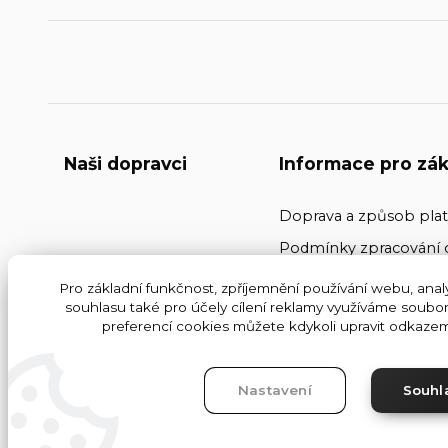
Naši dopravci
Informace pro zák
Doprava a způsob pla
Podmínky zpracování 
Kontakty
Pro základní funkčnost, zpříjemnění používání webu, analy
souhlasu také pro účely cílení reklamy využíváme soubor
Obchodní podmínky
preferencí cookies můžete kdykoli upravit odkazem 
Nastavení
Souhl