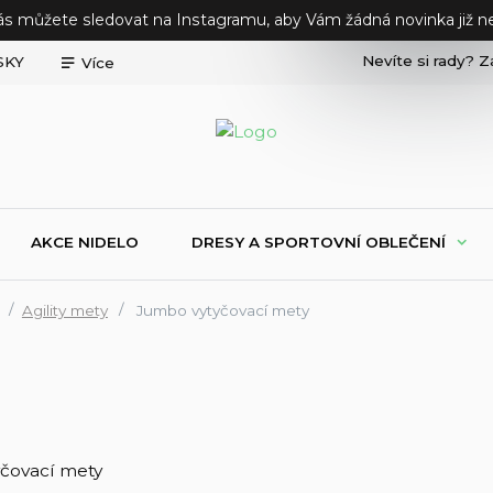
ás můžete sledovat na Instagramu, aby Vám žádná novinka již ne
Nevíte si rady? Z
SKY
Více
AKCE NIDELO
DRESY A SPORTOVNÍ OBLEČENÍ
Agility mety
Jumbo vytyčovací mety