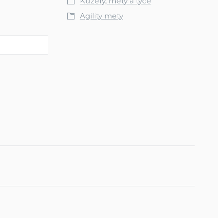
Kužely, mety a tyče
Agility mety