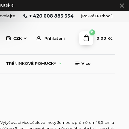
utekla!
+ 420 608 883 334
avolejte.
(Po-Pá,8-17hod.)
0
0,00 Kč
CZK
Přihlášení
TRÉNINKOVÉ POMŮCKY
Více
Vytyčovací víceúčelové mety Jumbo s průměrem 19,5 cm a
výškou 5 cm jsou vyrobené z měkčeného plastu a jsou tak