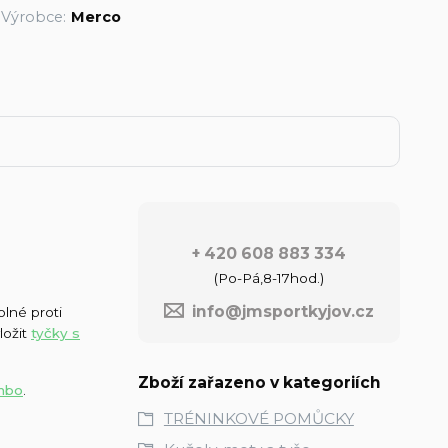
Výrobce:
Merco
+ 420 608 883 334
(Po-Pá,8-17hod.)
info@jmsportkyjov.cz
lné proti
ložit
tyčky s
Zboží zařazeno v kategoriích
umbo
.
TRÉNINKOVÉ POMŮCKY