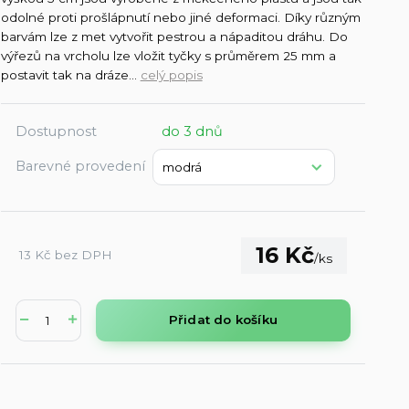
odolné proti prošlápnutí nebo jiné deformaci. Díky různým
barvám lze z met vytvořit pestrou a nápaditou dráhu. Do
výřezů na vrcholu lze vložit tyčky s průměrem 25 mm a
postavit tak na dráze...
celý popis
Dostupnost
do 3 dnů
Barevné provedení
16 Kč
13 Kč
bez DPH
/
ks
Přidat do košíku