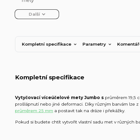
Další
Kompletní specifikace
Parametry
Komentá
Kompletní specifikace
Vytyčovací
víceúčelov
é
met
y
Jumbo s
průměrem 19,5 c
prošlápnutí nebo jiné deformaci. Díky různým barvám lze z 
průměrem 25 mm
a postavit tak na dráze i překážky.
Pokud si budete chtít vytvořit vlastní sadu met v různých 