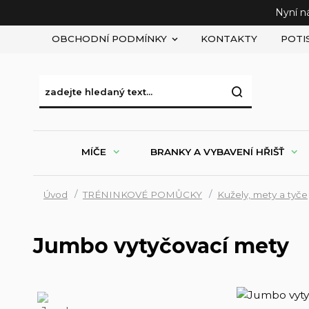
Nyní n
OBCHODNÍ PODMÍNKY
KONTAKTY
POTI
MÍČE
BRANKY A VYBAVENÍ HŘIŠŤ
Úvod
TRÉNINKOVÉ POMŮCKY
Kužely, mety a tyče
Jumbo vytyčovací mety