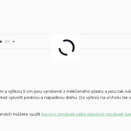
ře
0
m a výškou 5 cm jsou vyrobené z měkčeného plastu a jsou tak odo
met vytvořit pestrou a nápaditou dráhu. Do výřezů na vrcholu lze v
barvách můžete využít
kovový stojánek nebo plastový stojánek J