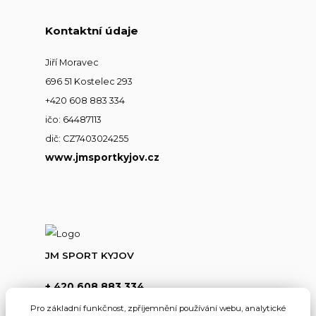
Kontaktní údaje
Jiří Moravec
696 51 Kostelec 293
+420 608 883 334
ičo: 64487113
dič: CZ7403024255
www.jmsportkyjov.cz
JM SPORT KYJOV
+ 420 608 883 334
(Po-Pá,8-17hod.)
Pro základní funkčnost, zpříjemnění používání webu, analytické