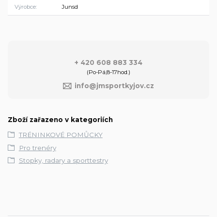
Výrobce
Junsd
+ 420 608 883 334
(Po-Pá,8-17hod.)
info@jmsportkyjov.cz
Zboží zařazeno v kategoriích
TRÉNINKOVÉ POMŮCKY
Pro trenéry
Stopky, radary a sporttestry