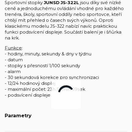
Sportovní stopky
JUNSD JS-322L
jsou díky své nízké
ceně a jednoduchému ovládání vhodné pro každého
trenéra, školy, sportovní oddíly nebo sportovce, kteří
chtějí mít přehled o časech svých výkonů. Oproti
klasickému modelu JS-322 nabízí navíc praktickou
funkci podsvícení displeje. Součástí balení je i šňůrka
na krk.
Funkce
:
- hodiny, minuty, sekundy & dny v týdnu
- datum
- stopky s přesností 1/100 sekundy
- alarm
- 30 sekundová korekce pro synchronizaci
- 12/24 hodinový displej
- maximální počet: 23h 59min 59sek
- podsvícení displeje
Parametry