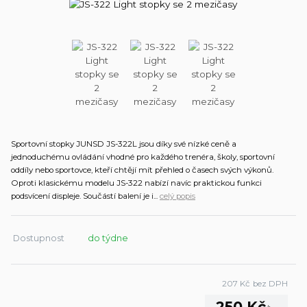
Sportovní stopky JUNSD JS-322L jsou díky své nízké ceně a
jednoduchému ovládání vhodné pro každého trenéra, školy, sportovní
oddíly nebo sportovce, kteří chtějí mít přehled o časech svých výkonů.
Oproti klasickému modelu JS-322 nabízí navíc praktickou funkci
podsvícení displeje. Součástí balení je i...
celý popis
Dostupnost
do týdne
207 Kč
bez DPH
250 Kč