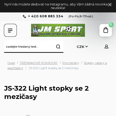
Nyní nás můžete sledovat na Instagramu, aby Vám žádná novinka již
neutekla!
+ 420 608 883 334
(Po-Pá,8-17hod.)
0
CZK
Úvod
TRÉNINKOVÉ POMŮCKY
Pro trenéry
Stopky, radary a
sporttestry
JS-322 Light stopky se 2 mezičasy
JS-322 Light stopky se 2
mezičasy