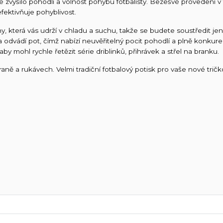
zvýšilo pohodlí a volnost pohybu fotbalisty. Bezešvé provedení v 
fektivňuje pohyblivost.
y, která vás udrží v chladu a suchu, takže se budete soustředit jen
t a odvádí pot, čímž nabízí neuvěřitelný pocit pohodlí a plně konk
 mohl rychle řetězit série driblinků, přihrávek a střel na branku.
raně a rukávech. Velmi tradiční fotbalový potisk pro vaše nové trič