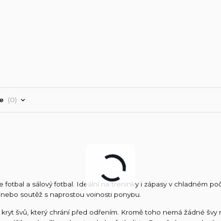
ře
0
fotbal a sálový fotbal. Ideální na tréninky i zápasy v chladném poč
k nebo soutěž s naprostou volností pohybu.
má kryt švů, který chrání před odřením. Kromě toho nemá žádné švy 