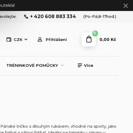
utekla!
+ 420 608 883 334
avolejte.
(Po-Pá,8-17hod.)
0
0,00 Kč
CZK
Přihlášení
TRÉNINKOVÉ POMŮCKY
Více
Pánské tričko s dlouhým rukávem, vhodné na sporty, jako
je fotbal a sálový fotbal. Ideální na tréninky i zápasy v