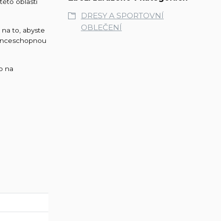
této oblasti
DRESY A SPORTOVNÍ
OBLEČENÍ
 na to, abyste
urenceschopnou
ko na