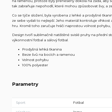
na ramenou, protože byly přeneseny dokola na záda, aby se 
tak zabraňuje nepohodlí, které mohou způsobovat švy, a ze
Co se týče složení, byla vyrobena z lehké a prodyšné tkanin
ze sebe vydali to nejlepší. Jeho materiál kontroluje vlhkos
hru. Kromě toho zaručuje hráči naprostou volnost pohybu, aby
Design tvoří sublimačně natištěné svislé pruhy na přední st
výkonnostní fotbal a sálový fotbal.
Prodyšná lehká tkanina
Beze švů na bocích a ramenou
Volnost pohybu
100% polyester
Parametry
Sport
Fotbal
Výrobce
Joma