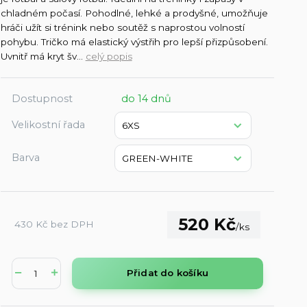
chladném počasí. Pohodlné, lehké a prodyšné, umožňuje
hráči užít si trénink nebo soutěž s naprostou volností
pohybu. Tričko má elastický výstřih pro lepší přizpůsobení.
Uvnitř má kryt šv...
celý popis
Dostupnost
do 14 dnů
Velikostní řada
Barva
520 Kč
430 Kč
bez DPH
/
ks
Přidat do košíku