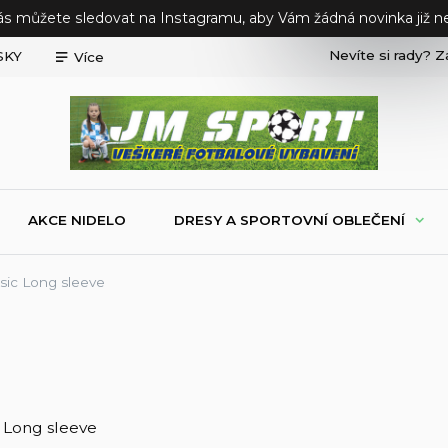
ás můžete sledovat na Instagramu, aby Vám žádná novinka již ne
Nevíte si rady? Z
SKY
Více
AKCE NIDELO
DRESY A SPORTOVNÍ OBLEČENÍ
ssic Long sleeve