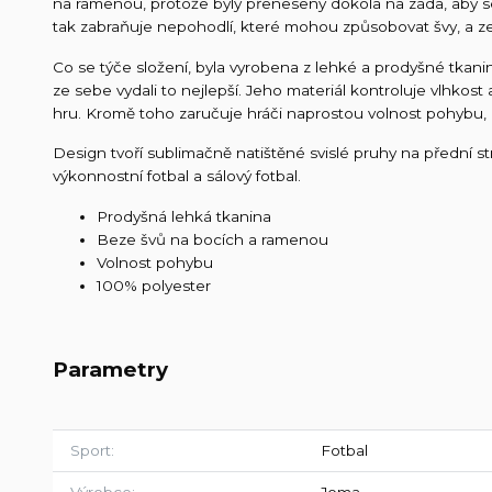
na ramenou, protože byly přeneseny dokola na záda, aby se 
tak zabraňuje nepohodlí, které mohou způsobovat švy, a ze
Co se týče složení, byla vyrobena z lehké a prodyšné tkanin
ze sebe vydali to nejlepší. Jeho materiál kontroluje vlhkos
hru. Kromě toho zaručuje hráči naprostou volnost pohybu, aby
Design tvoří sublimačně natištěné svislé pruhy na přední st
výkonnostní fotbal a sálový fotbal.
Prodyšná lehká tkanina
Beze švů na bocích a ramenou
Volnost pohybu
100% polyester
Parametry
Sport
Fotbal
Výrobce
Joma