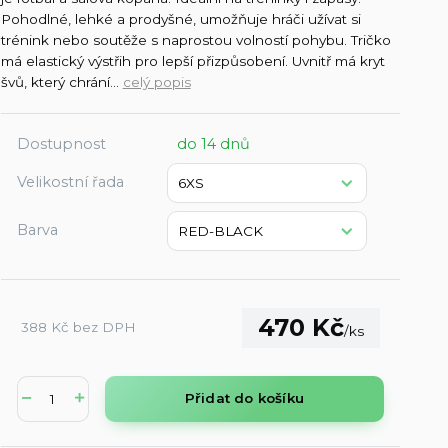
Pohodlné, lehké a prodyšné, umožňuje hráči užívat si
trénink nebo soutěže s naprostou volností pohybu. Tričko
má elastický výstřih pro lepší přizpůsobení. Uvnitř má kryt
švů, který chrání...
celý popis
Dostupnost
do 14 dnů
Velikostní řada
Barva
470 Kč
388 Kč
bez DPH
/
ks
Přidat do košíku