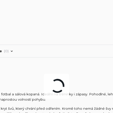
ře
0
fotbal a sálová kopaná. Ideální na tréninky i zápasy. Pohodlné, le
 naprostou volností pohybu.
má kryt švů, který chrání před odřením. Kromě toho nemá žádné švy 