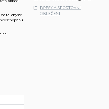
této oblasti
DRESY A SPORTOVNÍ
OBLEČENÍ
 na to, abyste
urenceschopnou
ko na