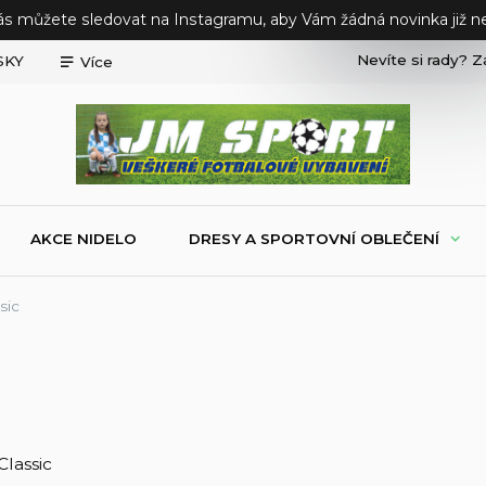
ás můžete sledovat na Instagramu, aby Vám žádná novinka již ne
Nevíte si rady? Z
SKY
Více
AKCE NIDELO
DRESY A SPORTOVNÍ OBLEČENÍ
sic