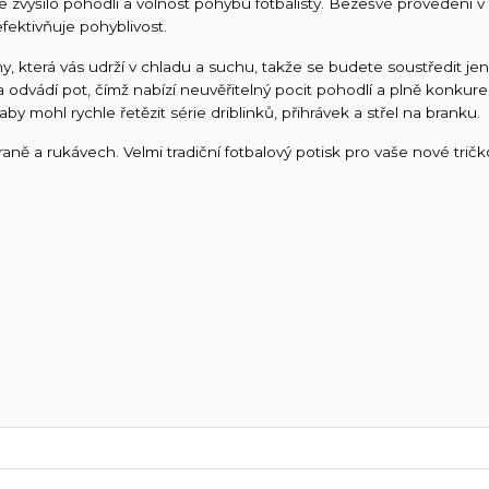
zvýšilo pohodlí a volnost pohybu fotbalisty. Bezešvé provedení v 
fektivňuje pohyblivost.
y, která vás udrží v chladu a suchu, takže se budete soustředit jen
t a odvádí pot, čímž nabízí neuvěřitelný pocit pohodlí a plně konk
 mohl rychle řetězit série driblinků, přihrávek a střel na branku.
raně a rukávech. Velmi tradiční fotbalový potisk pro vaše nové trič