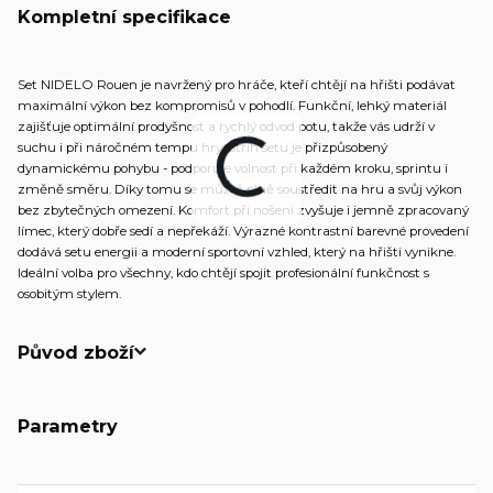
Kompletní specifikace
Set NIDELO Rouen je navržený pro hráče, kteří chtějí na hřišti podávat
maximální výkon bez kompromisů v pohodlí. Funkční, lehký materiál
zajišťuje optimální prodyšnost a rychlý odvod potu, takže vás udrží v
suchu i při náročném tempu hry. Střih setu je přizpůsobený
dynamickému pohybu - podporuje volnost při každém kroku, sprintu i
změně směru. Díky tomu se můžeš plně soustředit na hru a svůj výkon
bez zbytečných omezení. Komfort při nošení zvyšuje i jemně zpracovaný
límec, který dobře sedí a nepřekáží. Výrazné kontrastní barevné provedení
dodává setu energii a moderní sportovní vzhled, který na hřišti vynikne.
Ideální volba pro všechny, kdo chtějí spojit profesionální funkčnost s
osobitým stylem.
Původ zboží
Parametry