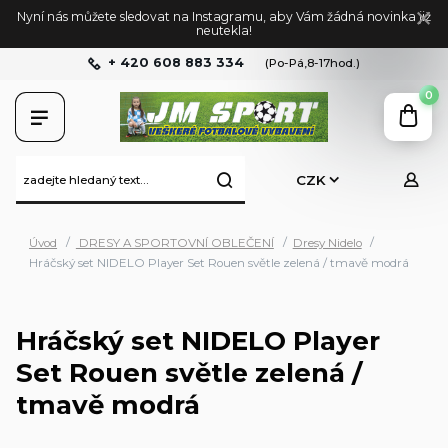
Nyní nás můžete sledovat na Instagramu, aby Vám žádná novinka již
neutekla!
+ 420 608 883 334
(Po-Pá,8-17hod.)
0
CZK
Úvod
DRESY A SPORTOVNÍ OBLEČENÍ
Dresy Nidelo
Hráčský set NIDELO Player Set Rouen světle zelená / tmavě modrá
Hráčský set NIDELO Player
Set Rouen světle zelená /
tmavě modrá