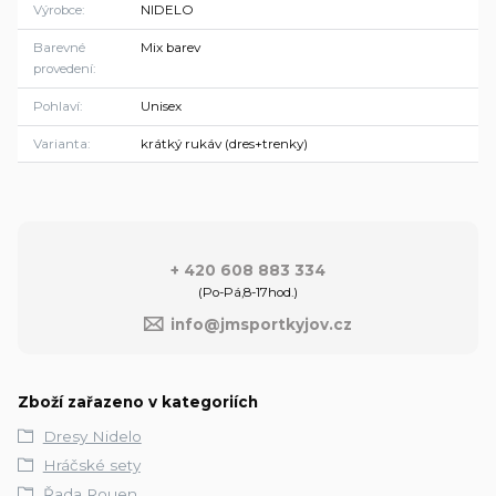
Výrobce
NIDELO
Barevné
Mix barev
provedení
Pohlaví
Unisex
Varianta
krátký rukáv (dres+trenky)
+ 420 608 883 334
(Po-Pá,8-17hod.)
info@jmsportkyjov.cz
Zboží zařazeno v kategoriích
Dresy Nidelo
Hráčské sety
Řada Rouen