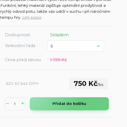
Funkční, lehký materiál zajišťuje optimální prodyšnost a
rychlý odvod potu, takže vás udrží v suchu i při náročném
tempu hry.
celý popis
Dostupnost
Skladem
Velikostní řada
Cena před slevou
1 199 Kč
750 Kč
620 Kč
bez DPH
/
ks
Přidat do košíku