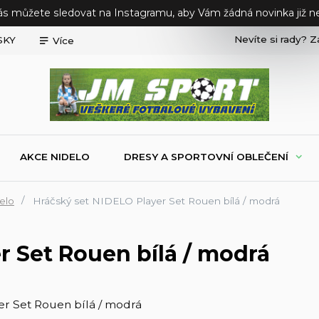
ás můžete sledovat na Instagramu, aby Vám žádná novinka již ne
Nevíte si rady? Z
SKY
Více
AKCE NIDELO
DRESY A SPORTOVNÍ OBLEČENÍ
elo
Hráčský set NIDELO Player Set Rouen bílá / modrá
r Set Rouen bílá / modrá