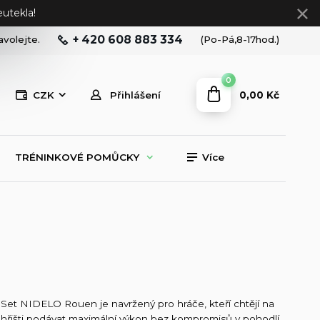
utekla!
+ 420 608 883 334
avolejte.
(Po-Pá,8-17hod.)
0
0,00 Kč
CZK
Přihlášení
TRÉNINKOVÉ POMŮCKY
Více
Set NIDELO Rouen je navržený pro hráče, kteří chtějí na
hřišti podávat maximální výkon bez kompromisů v pohodlí.