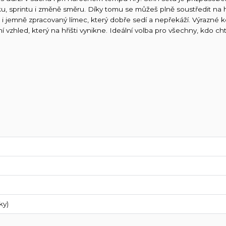
 sprintu i změně směru. Díky tomu se můžeš plně soustředit na h
i jemně zpracovaný límec, který dobře sedí a nepřekáží. Výrazné k
zhled, který na hřišti vynikne. Ideální volba pro všechny, kdo chtě
ky)