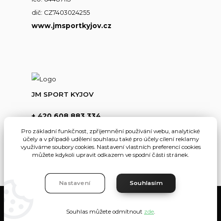
dič: CZ7403024255
www.jmsportkyjov.cz
JM SPORT KYJOV
+ 420 608 883 334
(Po-Pá,8-17hod.)
Pro základní funkčnost, zpříjemnění používání webu, analytické
účely a v případě udělení souhlasu také pro účely cílení reklamy
info@jmsportkyjov.cz
využíváme soubory cookies. Nastavení vlastních preferencí cookies
můžete kdykoli upravit odkazem ve spodní části stránek.
Nastavení
Souhlasím
JMKyjov
Souhlas můžete odmítnout
zde
.
Vytvořeno na
Eshop-rychle.cz