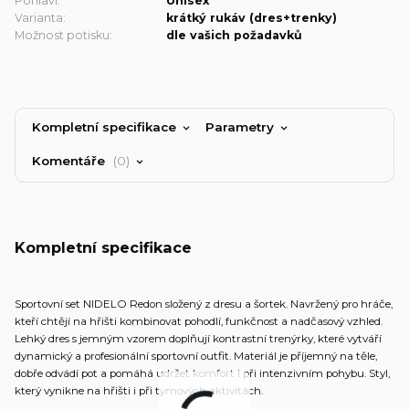
Pohlaví:
Unisex
Varianta:
krátký rukáv (dres+trenky)
Možnost potisku:
dle vašich požadavků
Kompletní specifikace
Parametry
Komentáře
0
Kompletní specifikace
Sportovní set NIDELO Redon složený z dresu a šortek. Navržený pro hráče,
kteří chtějí na hřišti kombinovat pohodlí, funkčnost a nadčasový vzhled.
Lehký dres s jemným vzorem doplňují kontrastní trenýrky, které vytváří
dynamický a profesionální sportovní outfit. Materiál je příjemný na těle,
dobře odvádí pot a pomáhá udržet komfort i při intenzivním pohybu. Styl,
který vynikne na hřišti i při týmových aktivitách.