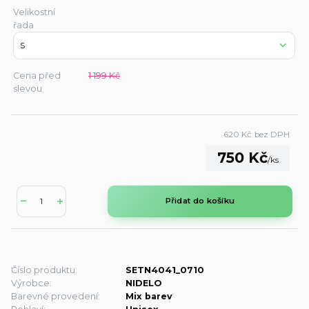
Velikostní
řada
Cena před
1 199 Kč
slevou
620 Kč
bez DPH
750 Kč
/
ks
Přidat do košíku
Číslo produktu:
SETN4041_0710
Výrobce:
NIDELO
Barevné provedení:
Mix barev