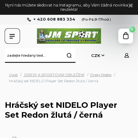
Nyní nás můžete sledovat na Instagramu, aby Vám žádná novinka již
neutekla!
+ 420 608 883 334
(Po-Pá,8-17hod.)
0
CZK
Úvod
DRESY A SPORTOVNÍ OBLEČENÍ
Dresy Nidelo
Hráčský set NIDELO Player Set Redon žlutá / černá
Hráčský set NIDELO Player
Set Redon žlutá / černá