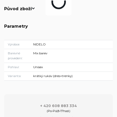
Původ zboží
Parametry
Výrobce
NIDELO
Barevné
Mix barev
provedení
Pohlaví
Unisex
Varianta
krátký rukáv (dres+trenky)
+ 420 608 883 334
(Po-Pá,8-17hod.)