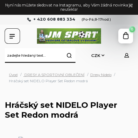
Nyní nás můžete sledovat na Instagramu, aby Vám žádná novinka již
neutekla!
+ 420 608 883 334
(Po-Pá,8-17hod.)
0
CZK
Úvod
DRESY A SPORTOVNÍ OBLEČENÍ
Dresy Nidelo
Hráčský set NIDELO Player Set Redon modrá
Hráčský set NIDELO Player
Set Redon modrá