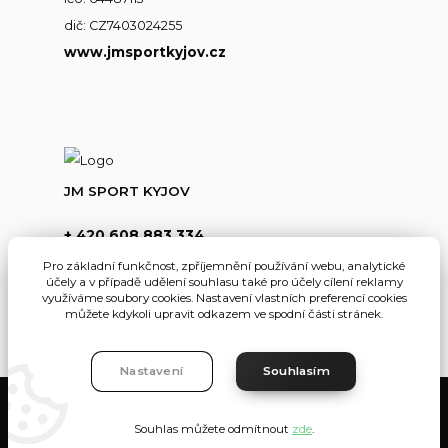
dič: CZ7403024255
www.jmsportkyjov.cz
JM SPORT KYJOV
+ 420 608 883 334
(Po-Pá,8-17hod.)
Pro základní funkčnost, zpříjemnění používání webu, analytické
účely a v případě udělení souhlasu také pro účely cílení reklamy
info@jmsportkyjov.cz
využíváme soubory cookies. Nastavení vlastních preferencí cookies
můžete kdykoli upravit odkazem ve spodní části stránek.
Nastavení
Souhlasím
JMKyjov
Souhlas můžete odmítnout
zde
.
Vytvořeno na
Eshop-rychle.cz