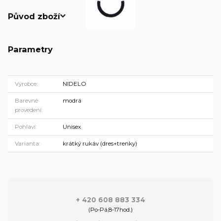
Původ zboží
Parametry
Výrobce
NIDELO
Barevné
modrá
provedení
Pohlaví
Unisex
Varianta
krátký rukáv (dres+trenky)
+ 420 608 883 334
(Po-Pá,8-17hod.)