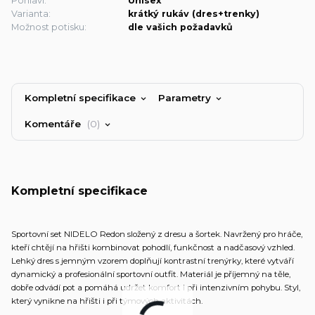
Pohlaví:
Unisex
Varianta:
krátký rukáv (dres+trenky)
Možnost potisku:
dle vašich požadavků
Kompletní specifikace
Parametry
Komentáře
0
Kompletní specifikace
Sportovní set NIDELO Redon složený z dresu a šortek. Navržený pro hráče,
kteří chtějí na hřišti kombinovat pohodlí, funkčnost a nadčasový vzhled.
Lehký dres s jemným vzorem doplňují kontrastní trenýrky, které vytváří
dynamický a profesionální sportovní outfit. Materiál je příjemný na těle,
dobře odvádí pot a pomáhá udržet komfort i při intenzivním pohybu. Styl,
který vynikne na hřišti i při týmových aktivitách.