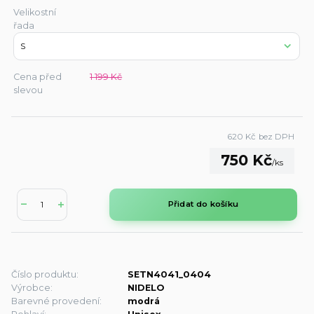
Velikostní
řada
Cena před
1 199 Kč
slevou
620 Kč
bez DPH
750 Kč
/
ks
Přidat do košíku
Číslo produktu:
SETN4041_0404
Výrobce:
NIDELO
Barevné provedení:
modrá