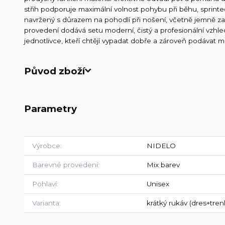
střih podporuje maximální volnost pohybu při běhu, sprinte
navržený s důrazem na pohodlí při nošení, včetně jemně za
provedení dodává setu moderní, čistý a profesionální vzhled,
jednotlivce, kteří chtějí vypadat dobře a zároveň podávat m
Původ zboží
Parametry
Výrobce
NIDELO
Barevné provedení
Mix barev
Pohlaví
Unisex
Varianta
krátký rukáv (dres+tren