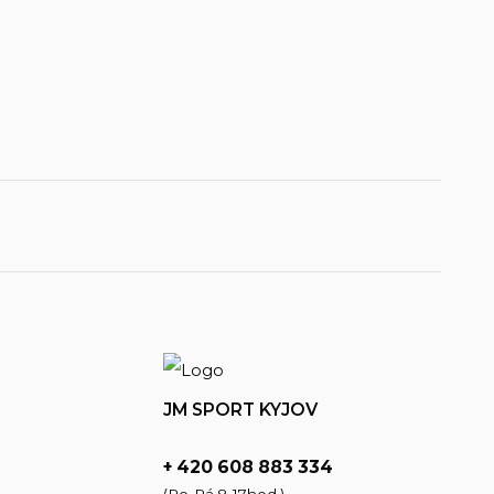
JM SPORT KYJOV
+ 420 608 883 334
(Po-Pá,8-17hod.)