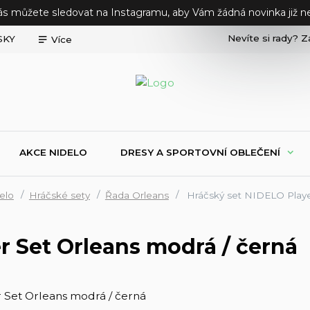
ás můžete sledovat na Instagramu, aby Vám žádná novinka již ne
Nevíte si rady? Z
SKY
Více
AKCE NIDELO
DRESY A SPORTOVNÍ OBLEČENÍ
elo
Hráčské sety
Řada Orleans
Hráčský set NIDELO Playe
r Set Orleans modrá / černá