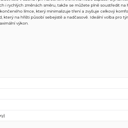
ch i rychlých změnách směru, takže se můžete plně soustředit na h
končeného límce, který minimalizuje tření a zvyšuje celkový komfo
 který na hřišti působí sebejistě a nadčasově. Ideální volba pro tý
aximální výkon.
ky)