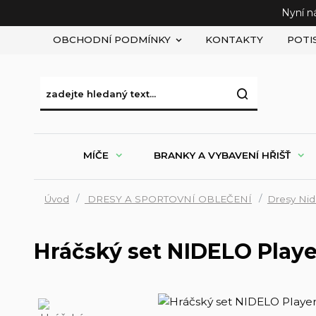
Nyní n
OBCHODNÍ PODMÍNKY
KONTAKTY
POTI
MÍČE
BRANKY A VYBAVENÍ HŘIŠŤ
Úvod
DRESY A SPORTOVNÍ OBLEČENÍ
Dresy Nid
Hráčský set NIDELO Playe