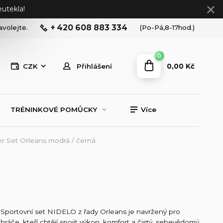
utekla!
+ 420 608 883 334
avolejte.
(Po-Pá,8-17hod.)
0
0,00 Kč
CZK
Přihlášení
TRÉNINKOVÉ POMŮCKY
Více
r Set Orleans modrá / černá
Sportovní set NIDELO z řady Orleans je navržený pro
hráče, kteří chtějí spojit výkon, komfort a čistý, sebevědomý