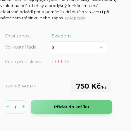
vzhled na hřišti. Lehký a prodyšný funkční materiál
efektivně odvádí pot a pomáhá udržet tělo v suchu i při
náročném tréninku nebo zápas.
celý popis
Dostupnost
Skladem
Velikostní řada
Cena před slevou
1 199 Kč
750 Kč
620 Kč
bez DPH
/
ks
Přidat do košíku