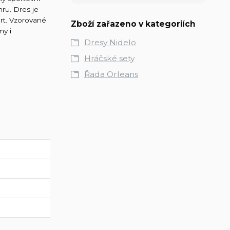
ru. Dres je
rt. Vzorované
Zboží zařazeno v kategoriích
my i
Dresy Nidelo
Hráčské sety
Řada Orleans