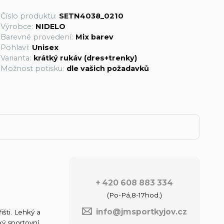
Číslo produktu:
SETN4038_0210
Výrobce:
NIDELO
Barevné provedení:
Mix barev
Pohlaví:
Unisex
Varianta:
krátký rukáv (dres+trenky)
Možnost potisku:
dle vašich požadavků
+ 420 608 883 334
(Po-Pá,8-17hod.)
info@jmsportkyjov.cz
išti. Lehký a
ký sportovní