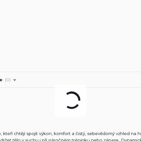
ře
0
kteří chtějí spojit výkon, komfort a čistý, sebevědomý vzhled na hř
držet tělo v suchu i při náročném tréninku nebo zápase. Dynamic