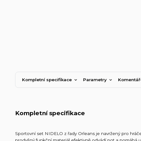
Kompletní specifikace
Parametry
Komentá
Kompletní specifikace
Sportovní set NIDELO z řady Orleans je navržený pro hráče, 
prodyšný funkční materiál efektivně odvádí pot a pomáhá u