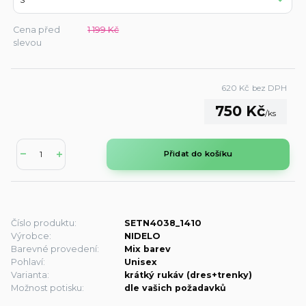
Cena před
1 199 Kč
slevou
620 Kč
bez DPH
750 Kč
/
ks
Přidat do košíku
Číslo produktu:
SETN4038_1410
Výrobce:
NIDELO
Barevné provedení:
Mix barev
Pohlaví:
Unisex
Varianta:
krátký rukáv (dres+trenky)
Možnost potisku:
dle vašich požadavků