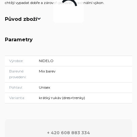
chtějí vypadat dobře a zároveň podávat maximální výkon.
Původ zboží
Parametry
Výrobce
NIDELO
Barevné
Mix barev
provedení
Pohlaví
Unisex
Varianta
krátký rukáv (dres+trenky)
+ 420 608 883 334