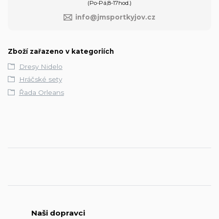
(Po-Pá,8-17hod.)
info@jmsportkyjov.cz
Zboží zařazeno v kategoriích
Dresy Nidelo
Hráčské sety
Řada Orleans
Naši dopravci