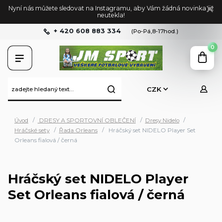
Nyní nás můžete sledovat na Instagramu, aby Vám žádná novinka již
neutekla!
+ 420 608 883 334
(Po-Pá,8-17hod.)
0
CZK
Úvod
DRESY A SPORTOVNÍ OBLEČENÍ
Dresy Nidelo
Hráčské sety
Řada Orleans
Hráčský set NIDELO Player Set
Orleans fialová / černá
Hráčský set NIDELO Player
Set Orleans fialová / černá