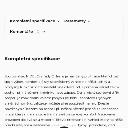
Kompletní specifikace
Parametry
Komentáře
0
Kompletní specifikace
Sportovní set NIDELO z řady Orleans je navržený pro hráče, kteří chtějí
spojit výkon, komfort a čistý, sebevědomý vzhled na hřišti. Lehký a
prodyšný funkční materiál efektivně odvádí pot a pomáhá udržet tělo v
suchu i při náročném tréninku nebo zápase. Dynamický sportovní střih
podporuje maximální volnost pohybu při běhu, sprintech i rychlých
změnách směru, takže se můžete plně soustředit na hru. Dres je
navržený s důrazem na pohodlí při nošení, včetně jemně zakončeného
límce, který minimalizuje tření a zvyšuje celkový komfort. Vzorované
provedení dodává setu moderní, čistý a profesionální vzhled, který na hřišti
působí sebejistě a nadčasově. Ideální volba pro týmy i jednotlivce, kteří