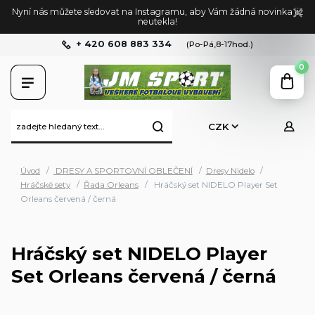
Nyní nás můžete sledovat na Instagramu, aby Vám žádná novinka již
neutekla!
+ 420 608 883 334
(Po-Pá,8-17hod.)
0
CZK
Úvod
DRESY A SPORTOVNÍ OBLEČENÍ
Dresy Nidelo
Hráčské sety
Řada Orleans
Hráčský set NIDELO Player Set
Orleans červená / černá
Hráčský set NIDELO Player
Set Orleans červená / černá