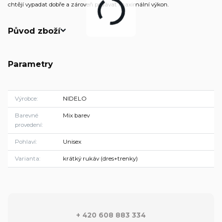
chtějí vypadat dobře a zároveň podávat maximální výkon.
Původ zboží
Parametry
Výrobce
NIDELO
Barevné
Mix barev
provedení
Pohlaví
Unisex
Varianta
krátký rukáv (dres+trenky)
+ 420 608 883 334