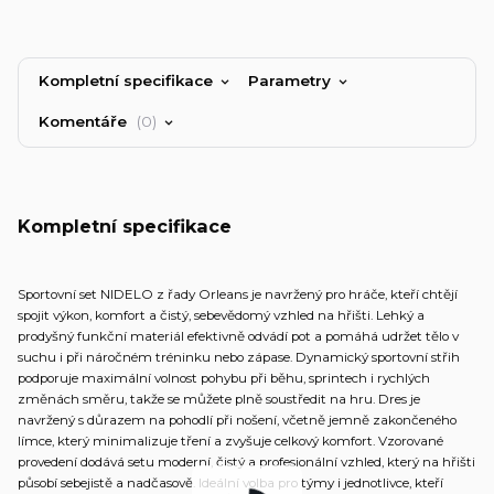
Kompletní specifikace
Parametry
Komentáře
0
Kompletní specifikace
Sportovní set NIDELO z řady Orleans je navržený pro hráče, kteří chtějí
spojit výkon, komfort a čistý, sebevědomý vzhled na hřišti. Lehký a
prodyšný funkční materiál efektivně odvádí pot a pomáhá udržet tělo v
suchu i při náročném tréninku nebo zápase. Dynamický sportovní střih
podporuje maximální volnost pohybu při běhu, sprintech i rychlých
změnách směru, takže se můžete plně soustředit na hru. Dres je
navržený s důrazem na pohodlí při nošení, včetně jemně zakončeného
límce, který minimalizuje tření a zvyšuje celkový komfort. Vzorované
provedení dodává setu moderní, čistý a profesionální vzhled, který na hřišti
působí sebejistě a nadčasově. Ideální volba pro týmy i jednotlivce, kteří