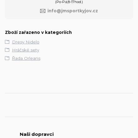
(Po-Pá,8-17hod.)
info@jmsportkyjov.cz
Zboží zařazeno v kategoriích
Dresy Nidelo
Hráčské sety
Řada Orleans
Naši dopravci