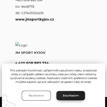
+420 608 883 334
ičo: 64487113
dič: CZ7403024255
www.jmsportkyjov.cz
JM SPORT KYJOV
+ 420 608 883 334
(Po-Pá,8-17hod.)
Pro základní funkčnost, zpříjemnění používání webu, analytické
účely a v případě udělení souhlasu také pro účely cílení reklamy
info@jmsportkyjov.cz
využíváme soubory cookies. Nastavení vlastních preferencí cookies
můžete kdykoli upravit odkazem ve spodní části stránek.
Nastavení
Souhlasím
JMKyjov