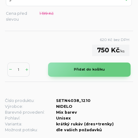
Cena před
1 199 Kč
slevou
620 Kč
bez DPH
750 Kč
/
ks
Přidat do košíku
Číslo produktu:
SETN4038_1210
Výrobce:
NIDELO
Barevné provedení:
Mix barev
Pohlaví:
Unisex
Varianta:
krátký rukáv (dres+trenky)
Možnost potisku:
dle vašich požadavků