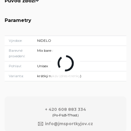
Původ zboží
Parametry
Výrobce
NIDELO
Barevné
Mix barev
provedení
Pohlaví
Unisex
Varianta
krátký rukáv (dres+trenky)
+ 420 608 883 334
(Po-Pá,8-17hod.)
info@jmsportkyjov.cz