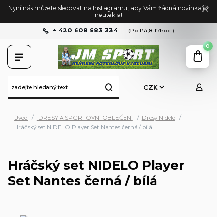
Nyní nás můžete sledovat na Instagramu, aby Vám žádná novinka již
neutekla!
+ 420 608 883 334
(Po-Pá,8-17hod.)
0
CZK
Úvod
DRESY A SPORTOVNÍ OBLEČENÍ
Dresy Nidelo
Hráčský set NIDELO Player Set Nantes černá / bílá
Hráčský set NIDELO Player
Set Nantes černá / bílá