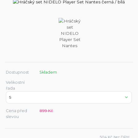
Dostupnost
Skladem
Velikostní
řada
Cena před
899 Kč
slevou
504 Kč
bez DPH