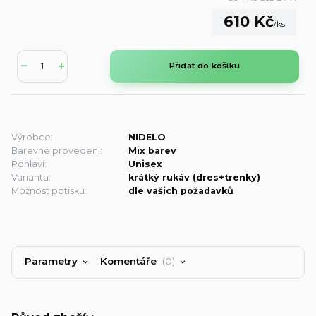
610 Kč
/
ks
Přidat do košíku
Výrobce:
NIDELO
Barevné provedení:
Mix barev
Pohlaví:
Unisex
Varianta:
krátký rukáv (dres+trenky)
Možnost potisku:
dle vašich požadavků
Parametry
Komentáře
0