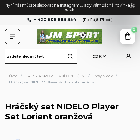
Nyní nás můžete sledovat na Instagramu, aby Vám žádná novinka již
neutekla!
+ 420 608 883 334
(Po-Pá,8-17hod.)
0
CZK
Úvod
DRESY A SPORTOVNÍ OBLEČENÍ
Dresy Nidelo
Hráčský set NIDELO Player Set Lorient oranžová
Hráčský set NIDELO Player
Set Lorient oranžová