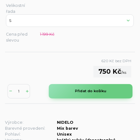
Velikostní
řada
Cena před
1 199 Kč
slevou
620 Kč
bez DPH
750 Kč
/
ks
Přidat do košíku
Výrobce:
NIDELO
Barevné provedení:
Mix barev
Pohlaví:
Unisex