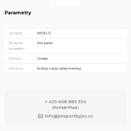
Parametry
Výrobce
NIDELO
Barevné
Mix barev
provedení
Pohlaví
Unisex
Varianta
krátký rukáv (dres+trenky)
+ 420 608 883 334
(Po-Pá,8-17hod.)
info@jmsportkyjov.cz