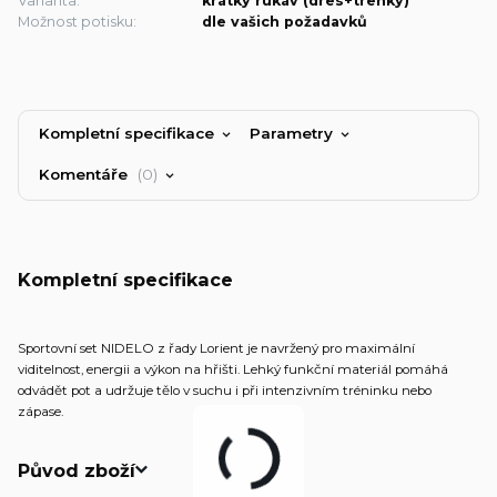
Varianta:
krátký rukáv (dres+trenky)
Možnost potisku:
dle vašich požadavků
Kompletní specifikace
Parametry
Komentáře
0
Kompletní specifikace
Sportovní set NIDELO z řady Lorient je navržený pro maximální
viditelnost, energii a výkon na hřišti. Lehký funkční materiál pomáhá
odvádět pot a udržuje tělo v suchu i při intenzivním tréninku nebo
zápase.
Původ zboží