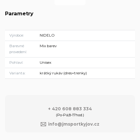
Parametry
Výrobce
NIDELO
Barevné
Mix barev
provedení
Pohlaví
Unisex
Varianta
krátký rukáv (dres+trenky)
+ 420 608 883 334
(Po-Pá,8-17hod.)
info@jmsportkyjov.cz