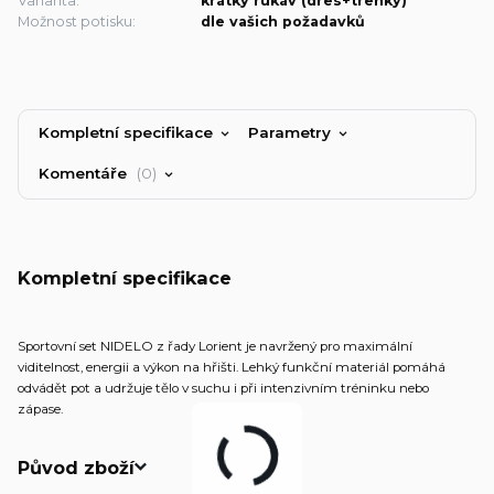
Varianta:
krátký rukáv (dres+trenky)
Možnost potisku:
dle vašich požadavků
Kompletní specifikace
Parametry
Komentáře
0
Kompletní specifikace
Sportovní set NIDELO z řady Lorient je navržený pro maximální
viditelnost, energii a výkon na hřišti. Lehký funkční materiál pomáhá
odvádět pot a udržuje tělo v suchu i při intenzivním tréninku nebo
zápase.
Původ zboží