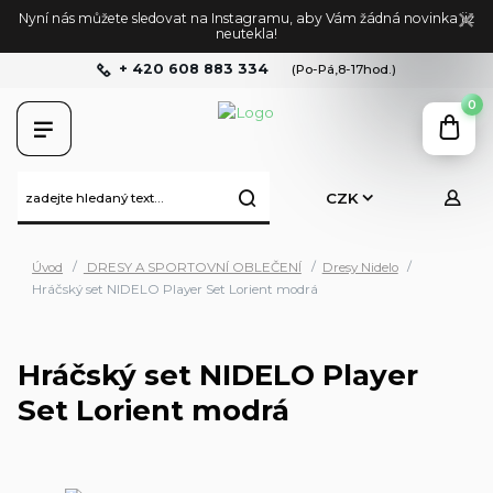
Nyní nás můžete sledovat na Instagramu, aby Vám žádná novinka již
neutekla!
+ 420 608 883 334
(Po-Pá,8-17hod.)
0
CZK
Úvod
DRESY A SPORTOVNÍ OBLEČENÍ
Dresy Nidelo
Hráčský set NIDELO Player Set Lorient modrá
Hráčský set NIDELO Player
Set Lorient modrá