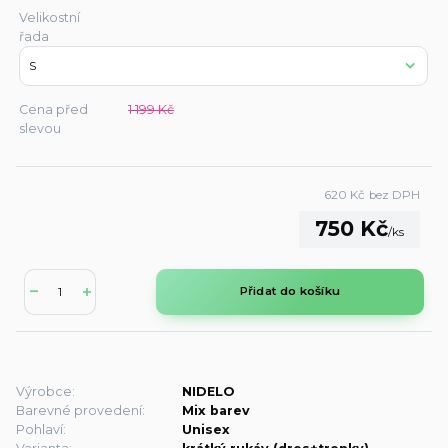
Velikostní
řada
Cena před
1 199 Kč
slevou
620 Kč
bez DPH
750 Kč
/
ks
Přidat do košíku
Výrobce:
NIDELO
Barevné provedení:
Mix barev
Pohlaví:
Unisex