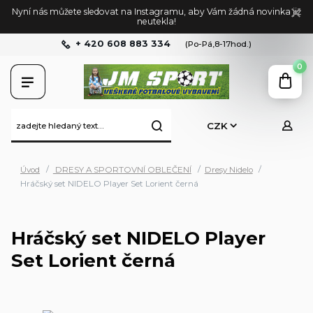
Nyní nás můžete sledovat na Instagramu, aby Vám žádná novinka již
neutekla!
+ 420 608 883 334
(Po-Pá,8-17hod.)
0
CZK
Úvod
DRESY A SPORTOVNÍ OBLEČENÍ
Dresy Nidelo
Hráčský set NIDELO Player Set Lorient černá
Hráčský set NIDELO Player
Set Lorient černá