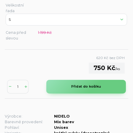
Velikostní
řada
Cena před
1 199 Kč
slevou
620 Kč
bez DPH
750 Kč
/
ks
Přidat do košíku
Výrobce:
NIDELO
Barevné provedení:
Mix barev
Pohlaví:
Unisex