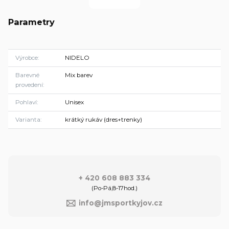
Parametry
Výrobce
NIDELO
Barevné
Mix barev
provedení
Pohlaví
Unisex
Varianta
krátký rukáv (dres+trenky)
+ 420 608 883 334
(Po-Pá,8-17hod.)
info@jmsportkyjov.cz