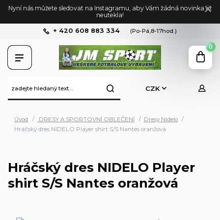
Nyní nás můžete sledovat na Instagramu, aby Vám žádná novinka již
neutekla!
+ 420 608 883 334
(Po-Pá,8-17hod.)
0
CZK
Úvod
DRESY A SPORTOVNÍ OBLEČENÍ
Dresy Nidelo
Hráčský dres NIDELO Player shirt S/S Nantes oranžová
Hráčský dres NIDELO Player
shirt S/S Nantes oranžová