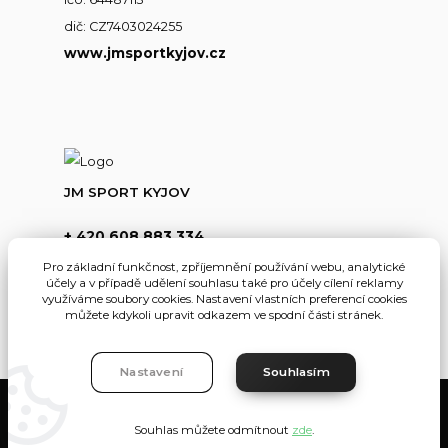
dič: CZ7403024255
www.jmsportkyjov.cz
JM SPORT KYJOV
+ 420 608 883 334
(Po-Pá,8-17hod.)
Pro základní funkčnost, zpříjemnění používání webu, analytické
účely a v případě udělení souhlasu také pro účely cílení reklamy
info@jmsportkyjov.cz
využíváme soubory cookies. Nastavení vlastních preferencí cookies
můžete kdykoli upravit odkazem ve spodní části stránek.
Nastavení
Souhlasím
JMKyjov
Souhlas můžete odmítnout
zde
.
Vytvořeno na
Eshop-rychle.cz