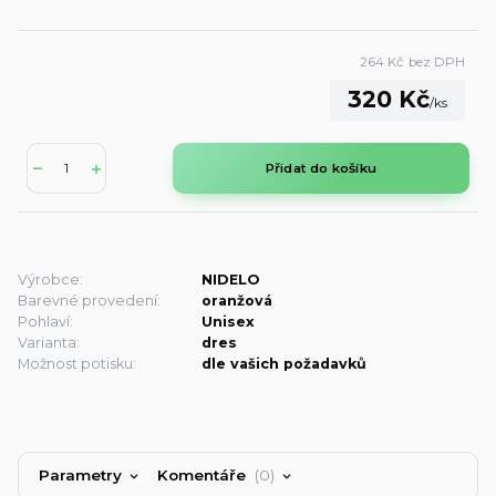
264 Kč
bez DPH
320 Kč
/
ks
Přidat do košíku
Výrobce:
NIDELO
Barevné provedení:
oranžová
Pohlaví:
Unisex
Varianta:
dres
Možnost potisku:
dle vašich požadavků
Parametry
Komentáře
0