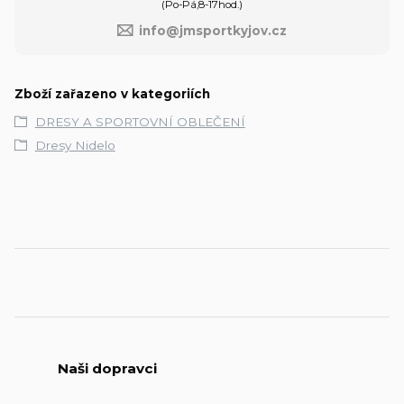
(Po-Pá,8-17hod.)
info@jmsportkyjov.cz
Zboží zařazeno v kategoriích
DRESY A SPORTOVNÍ OBLEČENÍ
Dresy Nidelo
Naši dopravci