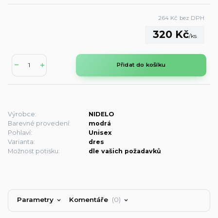
264 Kč
bez DPH
320 Kč
/
ks
Přidat do košíku
Výrobce:
NIDELO
Barevné provedení:
modrá
Pohlaví:
Unisex
Varianta:
dres
Možnost potisku:
dle vašich požadavků
Parametry
Komentáře
0