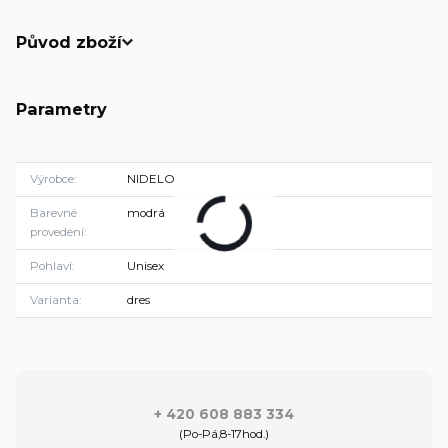
Původ zboží
Parametry
Výrobce
NIDELO
Barevné
modrá
provedení
Pohlaví
Unisex
Varianta
dres
+ 420 608 883 334
(Po-Pá,8-17hod.)