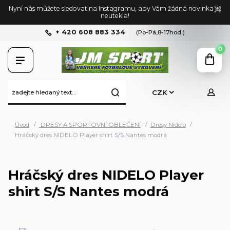
Nyní nás můžete sledovat na Instagramu, aby Vám žádná novinka již
neutekla!
+ 420 608 883 334
(Po-Pá,8-17hod.)
0
CZK
Úvod
DRESY A SPORTOVNÍ OBLEČENÍ
Dresy Nidelo
Hráčský dres NIDELO Player shirt S/S Nantes modrá
Hráčský dres NIDELO Player
shirt S/S Nantes modrá