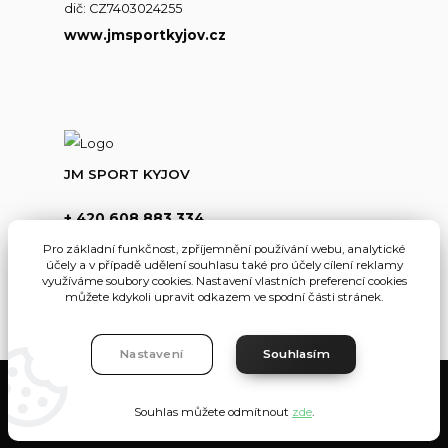
dič: CZ7403024255
www.jmsportkyjov.cz
JM SPORT KYJOV
+ 420 608 883 334
(Po-Pá,8-17hod.)
Pro základní funkčnost, zpříjemnění používání webu, analytické
účely a v případě udělení souhlasu také pro účely cílení reklamy
info@jmsportkyjov.cz
využíváme soubory cookies. Nastavení vlastních preferencí cookies
můžete kdykoli upravit odkazem ve spodní části stránek.
Nastavení
Souhlasím
JMKyjov
Souhlas můžete odmítnout
zde
.
Vytvořeno na
Eshop-rychle.cz