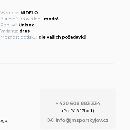
Výrobce:
NIDELO
Barevné provedení:
modrá
Pohlaví:
Unisex
Varianta:
dres
Možnost potisku:
dle vašich požadavků
+ 420 608 883 334
(Po-Pá,8-17hod.)
info@jmsportkyjov.cz
ogo,