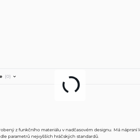
ře
0
obený z funkčního materiálu v nadčasovém designu. Má náprsní l
dle parametrů nejvyšších hráčských standardů.