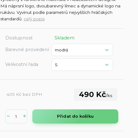
Má náprsní logo, dvoubarevný límec a dynamické logo na
rukávu. Vyvinut podle parametrů nejvyšších hráčských
standardů.
celý popis
Dostupnost
Skladem
Barevné provedení
Velikostní řada
490 Kč
405 Kč
bez DPH
/
ks
Přidat do košíku