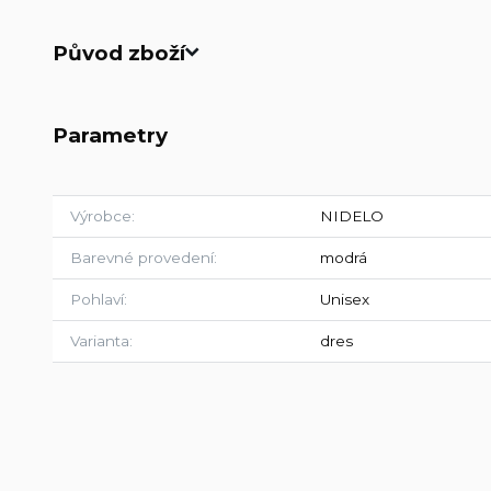
Původ zboží
Parametry
Výrobce
NIDELO
Barevné provedení
modrá
Pohlaví
Unisex
Varianta
dres