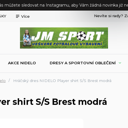
ás můžete sledovat na Instagramu, aby Vám žádná novinka již ne
Nevíte si rady? Z
SKY
Více
AKCE NIDELO
DRESY A SPORTOVNÍ OBLEČENÍ
elo
Hráčský dres NIDELO Player shirt S/S Brest modrá
er shirt S/S Brest modrá