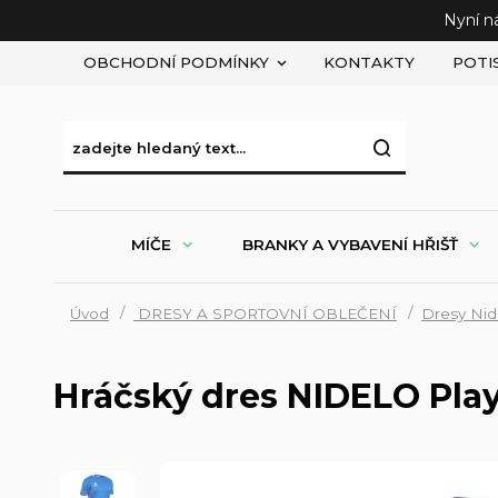
Nyní n
OBCHODNÍ PODMÍNKY
KONTAKTY
POTI
MÍČE
BRANKY A VYBAVENÍ HŘIŠŤ
Úvod
DRESY A SPORTOVNÍ OBLEČENÍ
Dresy Nid
Hráčský dres NIDELO Play