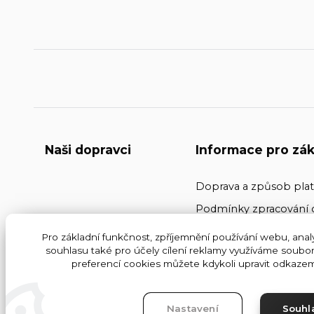
Naši dopravci
Informace pro zák
Doprava a způsob pla
Podmínky zpracování 
Kontakty
Pro základní funkčnost, zpříjemnění používání webu, analy
souhlasu také pro účely cílení reklamy využíváme soubor
Obchodní podmínky
preferencí cookies můžete kdykoli upravit odkazem 
Nastavení
Souhl