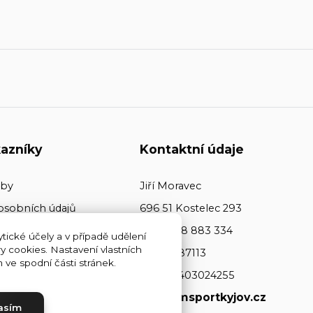
azníky
Kontaktní údaje
tby
Jiří Moravec
osobních údajů
696 51 Kostelec 293
+420 608 883 334
tické účely a v případě udělení
y cookies. Nastavení vlastních
ičo: 64487113
ve spodní části stránek.
dič: CZ7403024255
www.jmsportkyjov.cz
asím