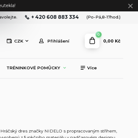
utekla!
+ 420 608 883 334
avolejte.
(Po-Pá,8-17hod.)
0
0,00 Kč
CZK
Přihlášení
TRÉNINKOVÉ POMŮCKY
Více
Hráčský dres značky NIDELO s propracovaným střihem,
vyrobený z funkčního materiálu v nadčasovém designu.