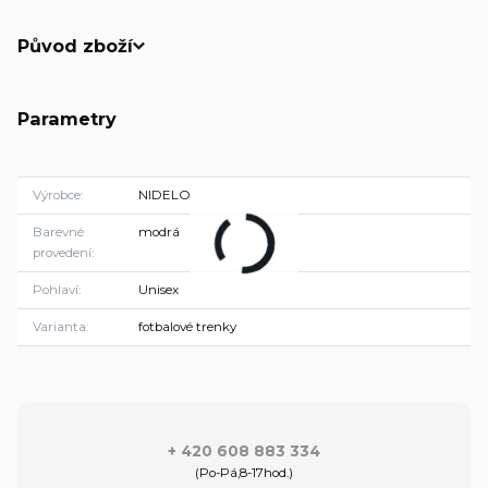
Původ zboží
Parametry
Výrobce
NIDELO
Barevné
modrá
provedení
Pohlaví
Unisex
Varianta
fotbalové trenky
+ 420 608 883 334
(Po-Pá,8-17hod.)