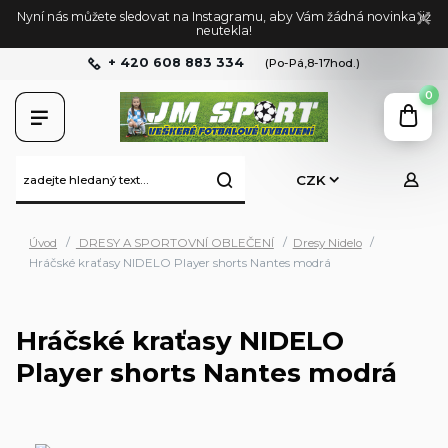
Nyní nás můžete sledovat na Instagramu, aby Vám žádná novinka již
neutekla!
+ 420 608 883 334
(Po-Pá,8-17hod.)
0
CZK
Úvod
DRESY A SPORTOVNÍ OBLEČENÍ
Dresy Nidelo
Hráčské kraťasy NIDELO Player shorts Nantes modrá
Hráčské kraťasy NIDELO
Player shorts Nantes modrá