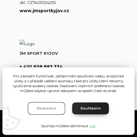
dič: CZ7403024255
www.jmsportkyjov.cz
JM SPORT KYJOV
+ 420 608 883 334
(Po-Pá,8-17hod.)
Pro základní funkčnost, zpříjemnění používání webu, analytické
účely a v případě udělení souhlasu také pro účely cílení reklamy
info@jmsportkyjov.cz
využíváme soubory cookies. Nastavení vlastních preferencí cookies
můžete kdykoli upravit odkazem ve spodní části stránek.
Nastavení
Souhlasím
JMKyjov
Souhlas můžete odmítnout
zde
.
Vytvořeno na
Eshop-rychle.cz