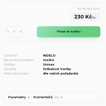
190 Kč
bez DPH
230 Kč
/
ks
Přidat do košíku
Výrobce:
NIDELO
Barevné provedení:
modrá
Pohlaví:
Unisex
Varianta:
fotbalové trenky
Možnost potisku:
dle vašich požadavků
Parametry
Komentáře
0