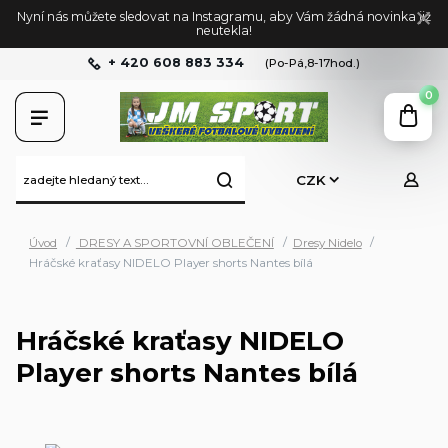
Nyní nás můžete sledovat na Instagramu, aby Vám žádná novinka již
neutekla!
+ 420 608 883 334
(Po-Pá,8-17hod.)
0
CZK
Úvod
DRESY A SPORTOVNÍ OBLEČENÍ
Dresy Nidelo
Hráčské kraťasy NIDELO Player shorts Nantes bílá
Hráčské kraťasy NIDELO
Player shorts Nantes bílá