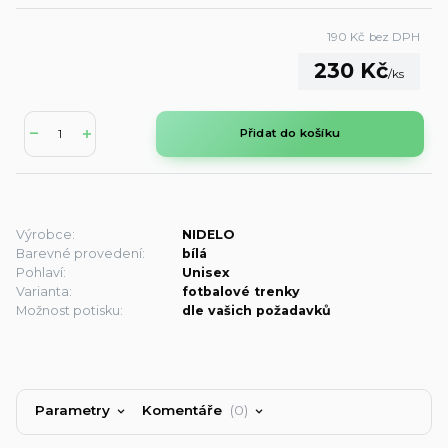
190 Kč
bez DPH
230 Kč
/
ks
Přidat do košíku
Výrobce:
NIDELO
Barevné provedení:
bílá
Pohlaví:
Unisex
Varianta:
fotbalové trenky
Možnost potisku:
dle vašich požadavků
Parametry
Komentáře
0