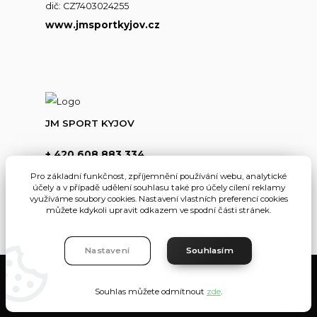
dič: CZ7403024255
www.jmsportkyjov.cz
JM SPORT KYJOV
+ 420 608 883 334
(Po-Pá,8-17hod.)
Pro základní funkčnost, zpříjemnění používání webu, analytické
účely a v případě udělení souhlasu také pro účely cílení reklamy
info@jmsportkyjov.cz
využíváme soubory cookies. Nastavení vlastních preferencí cookies
můžete kdykoli upravit odkazem ve spodní části stránek.
Nastavení
Souhlasím
JMKyjov
Souhlas můžete odmítnout
zde
.
Vytvořeno na
Eshop-rychle.cz