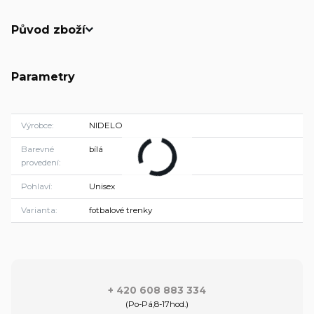
Původ zboží
Parametry
Výrobce
NIDELO
Barevné
bílá
provedení
Pohlaví
Unisex
Varianta
fotbalové trenky
+ 420 608 883 334
(Po-Pá,8-17hod.)