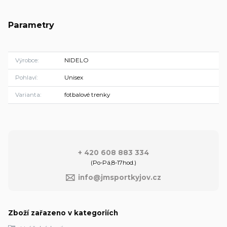
Parametry
Výrobce
NIDELO
Pohlaví
Unisex
Varianta
fotbalové trenky
+ 420 608 883 334
(Po-Pá,8-17hod.)
info@jmsportkyjov.cz
Zboží zařazeno v kategoriích