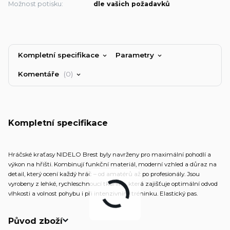
Možnost potisku:
dle vašich požadavků
Kompletní specifikace
Parametry
Komentáře
0
Kompletní specifikace
Hráčské kraťasy NIDELO Brest byly navrženy pro maximální pohodlí a
výkon na hřišti. Kombinují funkční materiál, moderní vzhled a důraz na
detail, který ocení každý hráč – od amatérů až po profesionály. Jsou
vyrobeny z lehké, rychleschnoucí tkaniny, která zajišťuje optimální odvod
vlhkosti a volnost pohybu i při intenzivním tréninku. Elastický pas.
Původ zboží