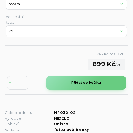
Velikostní
řada
743 Kč
bez DPH
899 Kč
/
ks
Přidat do košíku
Číslo produktu:
N4032_02
Výrobce:
NIDELO
Pohlaví:
Unisex
Varianta:
fotbalové trenky