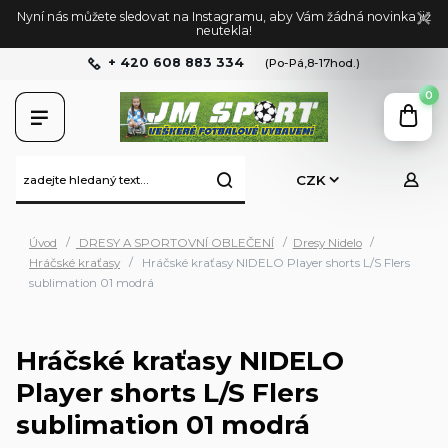
Nyní nás můžete sledovat na Instagramu, aby Vám žádná novinka již
neutekla!
+ 420 608 883 334
(Po-Pá,8-17hod.)
0
CZK
Úvod
DRESY A SPORTOVNÍ OBLEČENÍ
Dresy Nidelo
Hráčské kraťasy
Hráčské kraťasy NIDELO Player shorts L/S Flers
sublimation 01 modrá
Hráčské kraťasy NIDELO
Player shorts L/S Flers
sublimation 01 modrá