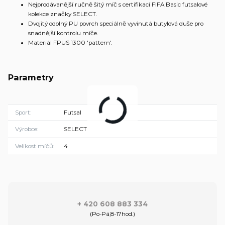
Nejprodávanější ručně šitý míč s certifikací FIFA Basic futsalové
kolekce značky SELECT.
Dvojitý odolný PU povrch speciálně vyvinutá butylová duše pro
snadnější kontrolu míče.
Materiál FPUS 1300 'pattern'.
Parametry
Sport
Futsal
Výrobce
SELECT
Velikost míčů
4
+ 420 608 883 334
(Po-Pá,8-17hod.)