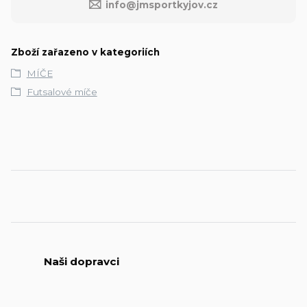
info@jmsportkyjov.cz
Zboží zařazeno v kategoriích
MÍČE
Futsalové míče
Naši dopravci