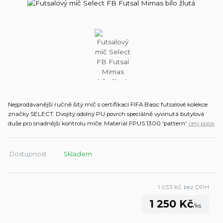
Nejprodávanější ručně šitý míč s certifikací FIFA Basic futsalové kolekce
značky SELECT. Dvojitý odolný PU povrch speciálně vyvinutá butylová
duše pro snadnější kontrolu míče. Materiál FPUS 1300 'pattern'.
celý popis
Dostupnost
Skladem
1 033 Kč
bez DPH
1 250 Kč
/
ks