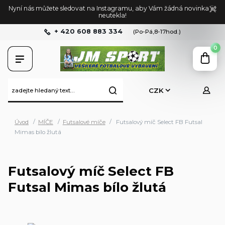
Nyní nás můžete sledovat na Instagramu, aby Vám žádná novinka již
neutekla!
+ 420 608 883 334
(Po-Pá,8-17hod.)
0
CZK
Úvod
MÍČE
Futsalové míče
Futsalový míč Select FB Futsal
Mimas bílo žlutá
Futsalový míč Select FB
Futsal Mimas bílo žlutá